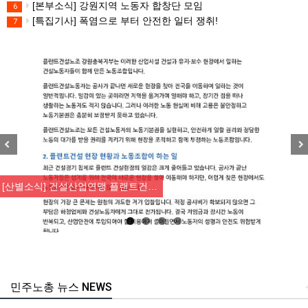
[본부소식] 강원지역 노동자 합창단 모임
6
[특집기사] 폭염으로 부터 안전한 일터 쟁취!
7
Previous
Nex
[산별소식] 건설산업연맹 플랜트건…
민주노총 뉴스 NEWS