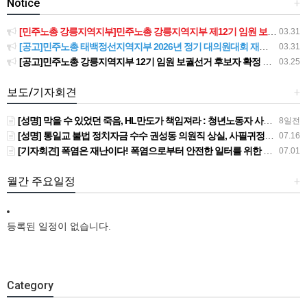
Notice
+
[민주노총 강릉지역지부]민주노총 강릉지역지부 제12기 임원 보궐선거결과 공고
03.31
[공고]민주노총 태백정선지역지부 2026년 정기 대의원대회 재소집 건
03.31
[공고]민주노총 강릉지역지부 12기 임원 보궐선거 후보자 확정 공고
03.25
보도/기자회견
+
[성명] 막을 수 있었던 죽음, HL만도가 책임져라 : 청년노동자 사망사고의 철저한 진상규명과 재발방지 대책 마련하라
8일전
[성명] 통일교 불법 정치자금 수수 권성동 의원직 상실, 사필귀정이다
07.16
[기자회견] 폭염은 재난이다! 폭염으로부터 안전한 일터를 위한 민주노총 강원지역본부 폭염감시단 선포 기자회견
07.01
월간 주요일정
+
등록된 일정이 없습니다.
Category