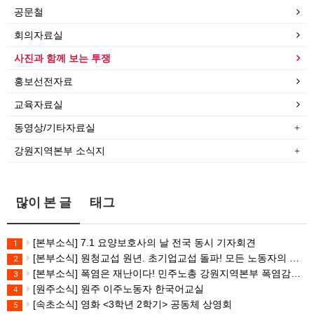
공문철
회의자료실
사진과 함께 보는 투쟁
홍보선전자료
교육자료실
동영상/기타자료실
강원지역본부 소식지
많이 본 글
태그
[본부소식] 7.1 요양보호사의 날 전국 동시 기자회견
1
[본부소식] 원청교섭 원년. 초기업교섭 돌파! 모든 노동자의 노동기본권 쟁취! 민주노총 7.15 총파업대회
2
[본부소식] 폭염은 재난이다! 민주노총 강원지역본부 폭염감시단 선포 기자회견
3
[원주소식] 원주 이주노동자 한국어교실
4
[속초소식] 영화 <3학년 2학기> 공동체 상영회
5