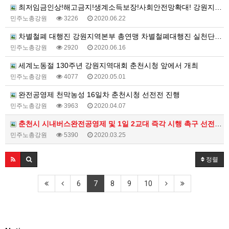
최저임금인상!해고금지!생계소득보장!사회안전망확대! 강원지역투쟁대회
민주노총강원
3226
2020.06.22
차별철폐 대행진 강원지역본부 총연맹 차별철폐대행진 실천단과 함께 진행
민주노총강원
2920
2020.06.16
세계노동절 130주년 강원지역대회 춘천시청 앞에서 개최
민주노총강원
4077
2020.05.01
완전공영제 천막농성 16일차 춘천시청 선전전 진행
민주노총강원
3963
2020.04.07
춘천시 시내버스완전공영제 및 1일 2교대 즉각 시행 촉구 선전전 진행
민주노총강원
5390
2020.03.25
정렬
6
7
8
9
10