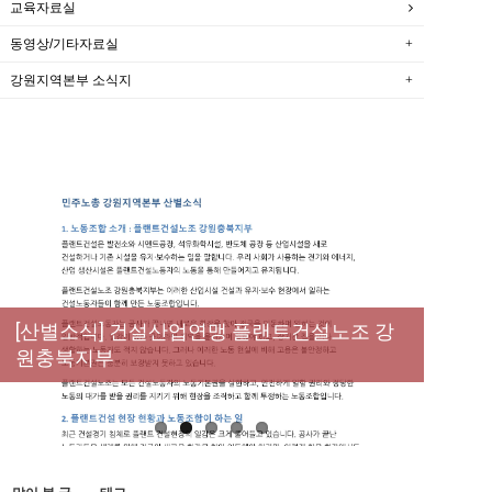
교육자료실
동영상/기타자료실
강원지역본부 소식지
New
[성명] 막을 수 있었던 죽음, HL만도가 책임져
라 : 청년노동자 사망사고의 철저한 진상규명
[산별소식] 건설산업연맹 플랜트건설노조 강
[강릉,속초,원주,춘천] 폭염감시단 사업 이모저
[조합원☆인터뷰] 서비스연맹 전국학교비정
과 재발방지 대책 마련하라
원충북지부
모
규직노동조합 강원지부 김유미 춘천지회장
[본부소식] 강원지역 노동자 합창단 모임