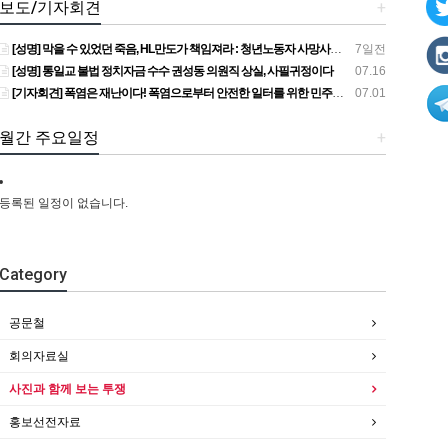
보도/기자회견
+
[성명] 막을 수 있었던 죽음, HL만도가 책임져라 : 청년노동자 사망사고의 철저한 진상규명과 재발방지 대책 마련하라
7일전
[성명] 통일교 불법 정치자금 수수 권성동 의원직 상실, 사필귀정이다
07.16
[기자회견] 폭염은 재난이다! 폭염으로부터 안전한 일터를 위한 민주노총 강원지역본부 폭염감시단 선포 기자회견
07.01
월간 주요일정
+
등록된 일정이 없습니다.
Category
공문철
회의자료실
사진과 함께 보는 투쟁
홍보선전자료