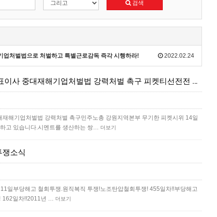
검색
재해기업처벌법으로 처벌하고 특별근로감독 즉각 시행하라!
2022.02.24
산재살인 기업 쌍용씨앤이 대표이사 중대재해기업처벌법 강력처벌 촉구 피켓티선전전 진행 중
대재해기업처벌법 강력처벌 촉구민주노총 강원지역본부 무기한 피켓시위 14일
행하고 있습니다.시멘트를 생산하는 쌍…
더보기
투쟁소식
월11일부당해고 철회투쟁.원직복직 투쟁!노조탄압철회투쟁! 455일차!!부당해고
62일차!!2011년 …
더보기