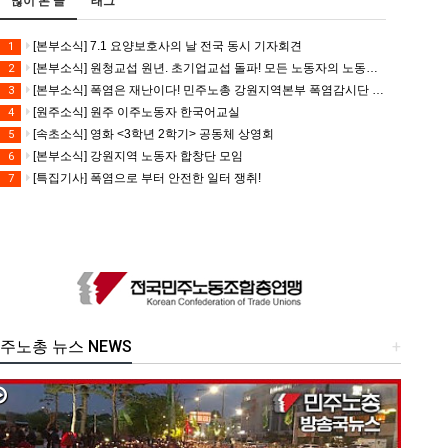
많이 본 글
태그
[본부소식] 7.1 요양보호사의 날 전국 동시 기자회견
1
[본부소식] 원청교섭 원년. 초기업교섭 돌파! 모든 노동자의 노동기본권 쟁취! 민주노총 7.15 총파업대회
2
[본부소식] 폭염은 재난이다! 민주노총 강원지역본부 폭염감시단 선포 기자회견
3
[원주소식] 원주 이주노동자 한국어교실
4
[속초소식] 영화 <3학년 2학기> 공동체 상영회
5
[본부소식] 강원지역 노동자 합창단 모임
6
[특집기사] 폭염으로 부터 안전한 일터 쟁취!
7
주노총 뉴스 NEWS
+