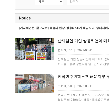
Notice
[기자회견문, 참고자료] 죽음의 현장, 쌍용C＆E가 책임자다! 중대
조회 3,877
2022-08-11
|
산재살인 기업 쌍용씨앤이 대표이사 중
차고용노동부 강원지청 앞 1인시위 진
전국민주연합노조 해운지부 
조회 3,850
2022-08-11
|
전국민주연합노조 해운지부! 2022년8
철회투쟁! 230일차!!강릉ㆍ묵호출근투쟁 1