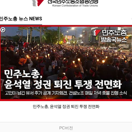
민주노총 뉴스 NEWS
민주노총, 윤석열 정권 퇴진 투쟁 전면화
PC버전