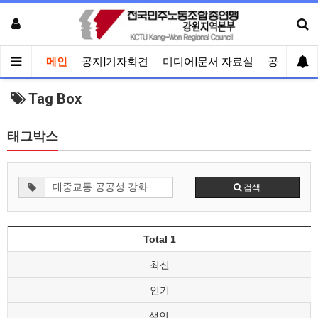
메인
공지|기자회견
미디어|문서 자료실
공유게시
Tag Box
태그박스
검색
Total 1
최신
인기
색인