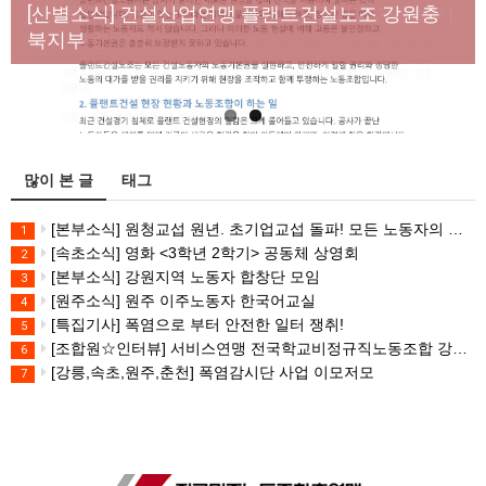
년노동자 사망사고의 철저한 진상규명과 재발방지
[산별소식] 건설산업연맹 플랜트건설노조 강원충
대책 마련하라
북지부
많이 본 글
태그
[본부소식] 원청교섭 원년. 초기업교섭 돌파! 모든 노동자의 노동기본권 쟁취! 민주노총 7.15 총파업대회
1
[속초소식] 영화 <3학년 2학기> 공동체 상영회
2
[본부소식] 강원지역 노동자 합창단 모임
3
[원주소식] 원주 이주노동자 한국어교실
4
[특집기사] 폭염으로 부터 안전한 일터 쟁취!
5
[조합원☆인터뷰] 서비스연맹 전국학교비정규직노동조합 강원지부 김유미 춘천지회장
6
[강릉,속초,원주,춘천] 폭염감시단 사업 이모저모
7