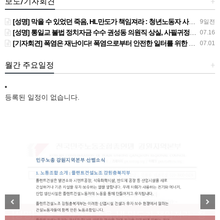
보도/기자회견
+
[성명] 막을 수 있었던 죽음, HL만도가 책임져라 : 청년노동자 사망사고의 철저한 진상규명과 재발방지 대책 마련하라
9일전
[성명] 통일교 불법 정치자금 수수 권성동 의원직 상실, 사필귀정이다
07.16
[기자회견] 폭염은 재난이다! 폭염으로부터 안전한 일터를 위한 민주노총 강원지역본부 폭염감시단 선포 기자회견
07.01
월간 주요일정
+
등록된 일정이 없습니다.
[성명] 막을 수 있었던 죽음, HL만도가 책임져라 : 청
Previous
Next