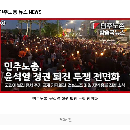
민주노총 뉴스 NEWS
민주노총, 윤석열 정권 퇴진 투쟁 전면화
PC버전