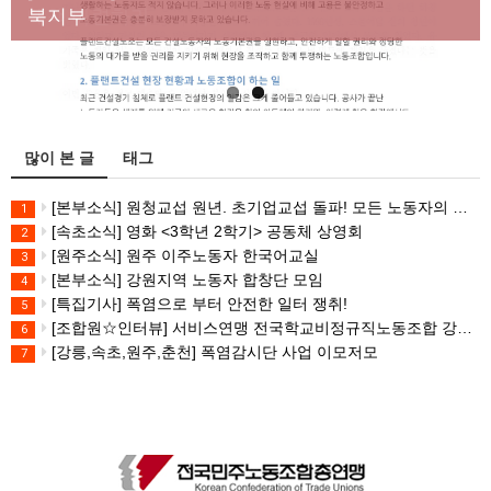
대책 마련하라
북지부
많이 본 글
태그
[본부소식] 원청교섭 원년. 초기업교섭 돌파! 모든 노동자의 노동기본권 쟁취! 민주노총 7.15 총파업대회
1
[속초소식] 영화 <3학년 2학기> 공동체 상영회
2
[원주소식] 원주 이주노동자 한국어교실
3
[본부소식] 강원지역 노동자 합창단 모임
4
[특집기사] 폭염으로 부터 안전한 일터 쟁취!
5
[조합원☆인터뷰] 서비스연맹 전국학교비정규직노동조합 강원지부 김유미 춘천지회장
6
[강릉,속초,원주,춘천] 폭염감시단 사업 이모저모
7