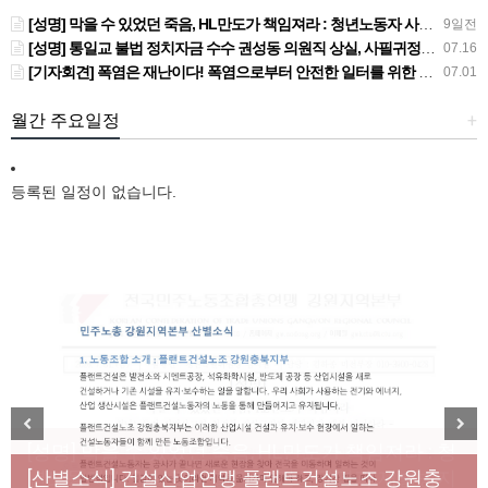
[성명] 막을 수 있었던 죽음, HL만도가 책임져라 : 청년노동자 사망사고의 철저한 진상규명과 재발방지 대책 마련하라
9일전
[성명] 통일교 불법 정치자금 수수 권성동 의원직 상실, 사필귀정이다
07.16
[기자회견] 폭염은 재난이다! 폭염으로부터 안전한 일터를 위한 민주노총 강원지역본부 폭염감시단 선포 기자회견
07.01
월간 주요일정
+
등록된 일정이 없습니다.
[성명] 막을 수 있었던 죽음, HL만도가 책임져라 : 청
Previous
Next
년노동자 사망사고의 철저한 진상규명과 재발방지
[산별소식] 건설산업연맹 플랜트건설노조 강원충