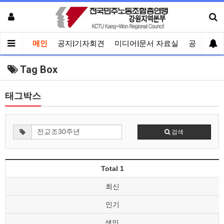
메인
공지|기자회견
미디어|문서 자료실
공유게시
Tag Box
태그박스
검색
Total 1
최신
인기
색인