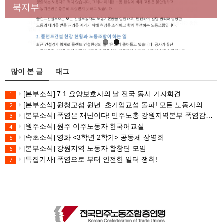
대책 마련하라
북지부
많이 본 글
태그
[본부소식] 7.1 요양보호사의 날 전국 동시 기자회견
1
[본부소식] 원청교섭 원년. 초기업교섭 돌파! 모든 노동자의 노동기본권 쟁취! 민주노총 7.15 총파업대회
2
[본부소식] 폭염은 재난이다! 민주노총 강원지역본부 폭염감시단 선포 기자회견
3
[원주소식] 원주 이주노동자 한국어교실
4
[속초소식] 영화 <3학년 2학기> 공동체 상영회
5
[본부소식] 강원지역 노동자 합창단 모임
6
[특집기사] 폭염으로 부터 안전한 일터 쟁취!
7