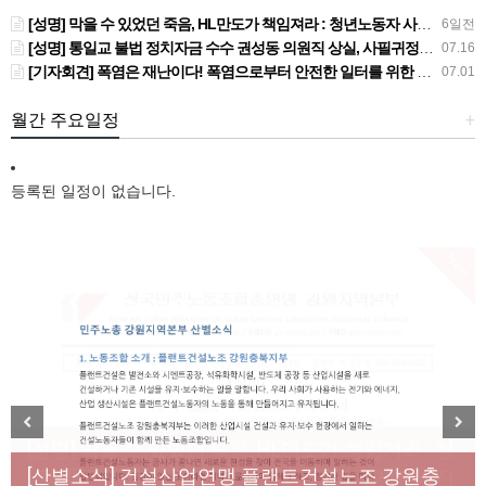
[성명] 막을 수 있었던 죽음, HL만도가 책임져라 : 청년노동자 사망사고의 철저한 진상규명과 재발방지 대책 마련하라
6일전
[성명] 통일교 불법 정치자금 수수 권성동 의원직 상실, 사필귀정이다
07.16
[기자회견] 폭염은 재난이다! 폭염으로부터 안전한 일터를 위한 민주노총 강원지역본부 폭염감시단 선포 기자회견
07.01
월간 주요일정
+
등록된 일정이 없습니다.
New
[성명] 막을 수 있었던 죽음, HL만도가 책임져라 : 청
Previous
Next
년노동자 사망사고의 철저한 진상규명과 재발방지
[산별소식] 건설산업연맹 플랜트건설노조 강원충