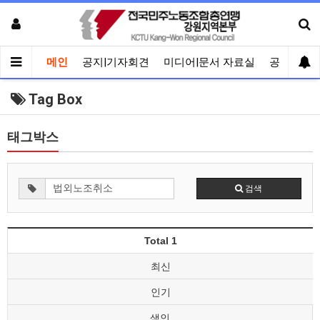
메인
공지|기자회견
미디어|문서 자료실
공유게시
Tag Box
태그박스
검색
Total 1
최신
인기
색인