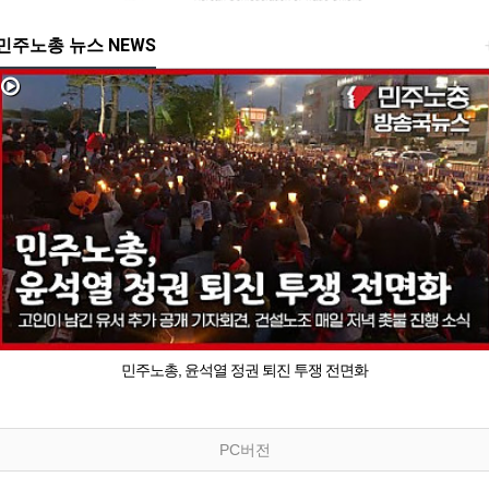
민주노총 뉴스 NEWS
민주노총, 윤석열 정권 퇴진 투쟁 전면화
PC버전