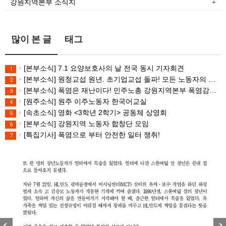
강원지역본부 소식지
많이 본 글
태그
[본부소식] 7.1 요양보호사의 날 전국 동시 기자회견
1
[본부소식] 원청교섭 원년. 초기업교섭 돌파! 모든 노동자의 노동기본권 쟁취! 민주노총 7.15 총파업대회
2
[본부소식] 폭염은 재난이다! 민주노총 강원지역본부 폭염감시단 선포 기자회견
3
[원주소식] 원주 이주노동자 한국어교실
4
[속초소식] 영화 <3학년 2학기> 공동체 상영회
5
[본부소식] 강원지역 노동자 합창단 모임
6
[특집기사] 폭염으로 부터 안전한 일터 쟁취!
7