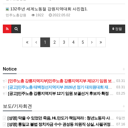
132주년 세계노동절 강원지역대회 사진첩1.
민주노총강원
1922
2022.05.02
정렬
1
2
3
4
5
Notice
+
[민주노총 강릉지역지부]민주노총 강릉지역지부 제12기 임원 보궐선거결과 공고
03.31
[공고]민주노총 태백정선지역지부 2026년 정기 대의원대회 재소집 건
03.31
[공고]민주노총 강릉지역지부 12기 임원 보궐선거 후보자 확정 공고
03.25
보도/기자회견
+
[성명] 막을 수 있었던 죽음, HL만도가 책임져라 : 청년노동자 사망사고의 철저한 진상규명과 재발방지 대책 마련하라
6일전
[성명] 통일교 불법 정치자금 수수 권성동 의원직 상실, 사필귀정이다
07.16