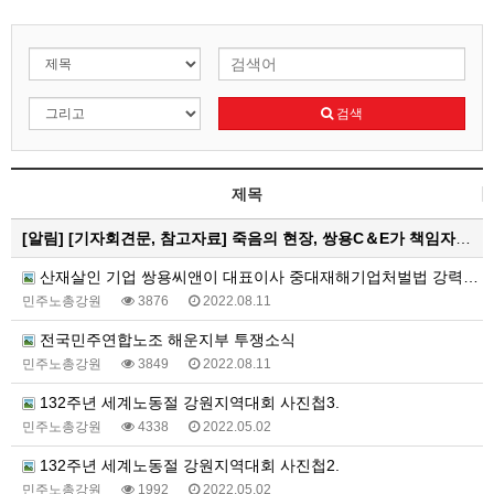
검색
제목
[알림]
[기자회견문, 참고자료] 죽음의 현장, 쌍용C＆E가 책임자다! 중대재해기업처벌법으로 처벌하고 특별근로감독 즉…
산재살인 기업 쌍용씨앤이 대표이사 중대재해기업처벌법 강력처벌 촉구 피켓티선전전 진행 중
민주노총강원
3876
2022.08.11
전국민주연합노조 해운지부 투쟁소식
민주노총강원
3849
2022.08.11
132주년 세계노동절 강원지역대회 사진첩3.
민주노총강원
4338
2022.05.02
132주년 세계노동절 강원지역대회 사진첩2.
민주노총강원
1992
2022.05.02