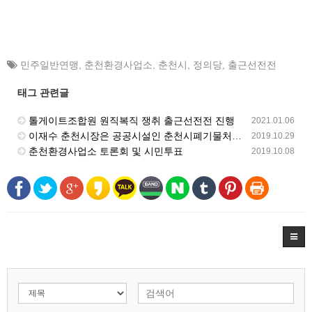
민주일반연맹
,
춘천환경사업소
,
춘천시
,
정의당
,
출근선전전
태그 관련글
톨게이트조합원 원직복직 쟁취 출근선전전 진행
2021.01.06
이재수 춘천시장은 공공시설인 춘천시폐기물처리시설(춘천환경공원)의 민간위탁을 해지하고 직접운영 결단하라!
2019.10.29
춘천환경사업소 토론회 및 시민투표
2019.10.08