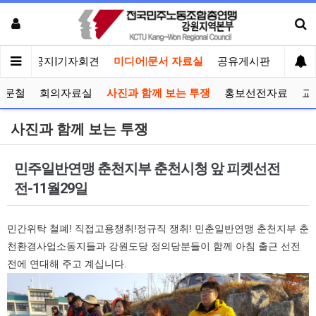
메인
공지|기자회견
미디어|문서 자료실
공유게시판
선거관
공문철
회의자료실
사진과 함께 보는 투쟁
홍보선전자료
교
사진과 함께 보는 투쟁
민주일반연맹 춘천지부 춘천시청 앞 피켓선전
전-11월29일
민간위탁 철폐! 직접고용챙취!정규직 쟁취! 민춘일반연맹 춘천지부 춘
천환경사업소동지들과 강원도당 정의당분들이 함께 아침 출근 선전
전에 연대해 주고 계십니다.