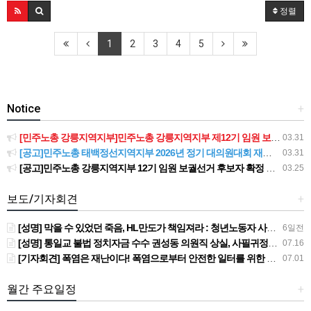
정렬
1
2
3
4
5
Notice
+
[민주노총 강릉지역지부]민주노총 강릉지역지부 제12기 임원 보궐선거결과 공고
03.31
[공고]민주노총 태백정선지역지부 2026년 정기 대의원대회 재소집 건
03.31
[공고]민주노총 강릉지역지부 12기 임원 보궐선거 후보자 확정 공고
03.25
보도/기자회견
+
[성명] 막을 수 있었던 죽음, HL만도가 책임져라 : 청년노동자 사망사고의 철저한 진상규명과 재발방지 대책 마련하라
6일전
[성명] 통일교 불법 정치자금 수수 권성동 의원직 상실, 사필귀정이다
07.16
[기자회견] 폭염은 재난이다! 폭염으로부터 안전한 일터를 위한 민주노총 강원지역본부 폭염감시단 선포 기자회견
07.01
월간 주요일정
+