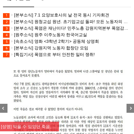
[본부소식] 7.1 요양보호사의 날 전국 동시 기자회견
1
[본부소식] 원청교섭 원년. 초기업교섭 돌파! 모든 노동자의 노동기본권 쟁취! 민주노총 7.15 총파업대회
2
[본부소식] 폭염은 재난이다! 민주노총 강원지역본부 폭염감시단 선포 기자회견
3
[원주소식] 원주 이주노동자 한국어교실
4
[속초소식] 영화 <3학년 2학기> 공동체 상영회
5
[본부소식] 강원지역 노동자 합창단 모임
6
[특집기사] 폭염으로 부터 안전한 일터 쟁취!
7
Previous
Nex
[성명] 막을 수 있었던 죽음, …