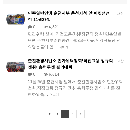
민주일반연맹 춘천지부 춘천시청 앞 피켓선전
새창
전-11월29일
0
4,821
민간위탁 철폐! 직접고용챙취!정규직 쟁취! 민춘일반
연맹 춘천지부춘천환경사업소동지들과 강원도당 정
의당분들이 함…
더보기
춘전환경사업소 민가위탁철회!직접고용 정규직
새창
쟁취! 총력투쟁 결의대회
0
6,614
11월25일 춘천시청 앞에서 춘천환경사업소 민간위탁
철회,직접고용 정규직 쟁취 총력투쟁 결의대회를 진
행하였습…
더보기
1