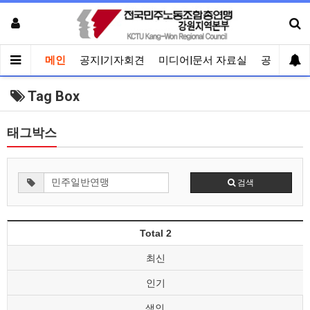
메인
공지|기자회견
미디어|문서 자료실
공유게시
Tag Box
태그박스
검색
Total 2
최신
인기
색인