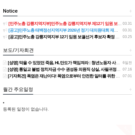
Notice
+
[민주노총 강릉지역지부]민주노총 강릉지역지부 제12기 임원 보궐선거결과 공고
03.31
[공고]민주노총 태백정선지역지부 2026년 정기 대의원대회 재소집 건
03.31
[공고]민주노총 강릉지역지부 12기 임원 보궐선거 후보자 확정 공고
03.25
보도/기자회견
+
[성명] 막을 수 있었던 죽음, HL만도가 책임져라 : 청년노동자 사망사고의 철저한 진상규명과 재발방지 대책 마련하라
6일전
[성명] 통일교 불법 정치자금 수수 권성동 의원직 상실, 사필귀정이다
07.16
[기자회견] 폭염은 재난이다! 폭염으로부터 안전한 일터를 위한 민주노총 강원지역본부 폭염감시단 선포 기자회견
07.01
월간 주요일정
+
등록된 일정이 없습니다.
New