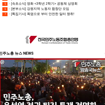
[속초소식] 영화 <3학년 2학기> 공동체 상영회
5
[본부소식] 강원지역 노동자 합창단 모임
6
[특집기사] 폭염으로 부터 안전한 일터 쟁취!
7
민주노총 뉴스 NEWS