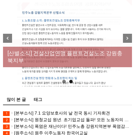
[성명] 막을 수 있었던 죽음, HL만도가 책임져라 : 청
Previous
Next
년노동자 사망사고의 철저한 진상규명과 재발방지
[산별소식] 건설산업연맹 플랜트건설노조 강원충
대책 마련하라
북지부
많이 본 글
태그
[본부소식] 7.1 요양보호사의 날 전국 동시 기자회견
1
[본부소식] 원청교섭 원년. 초기업교섭 돌파! 모든 노동자의 노동기본권 쟁취! 민주노총 7.15 총파업대회
2
[본부소식] 폭염은 재난이다! 민주노총 강원지역본부 폭염감시단 선포 기자회견
3
[원주소식] 원주 이주노동자 한국어교실
4