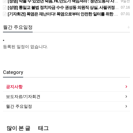
[성명] 막을 수 있었던 죽음, HL만도가 책임져라 : 청년노동자 사망사고의 철저한 진상규명과 재발방지 대책 마련하라
9일전
[성명] 통일교 불법 정치자금 수수 권성동 의원직 상실, 사필귀정이다
07.16
[기자회견] 폭염은 재난이다! 폭염으로부터 안전한 일터를 위한 민주노총 강원지역본부 폭염감시단 선포 기자회견
07.01
월간 주요일정
+
등록된 일정이 없습니다.
Category
공지사항
보도자료/기자회견
월간 주요일정
많이 본 글
태그