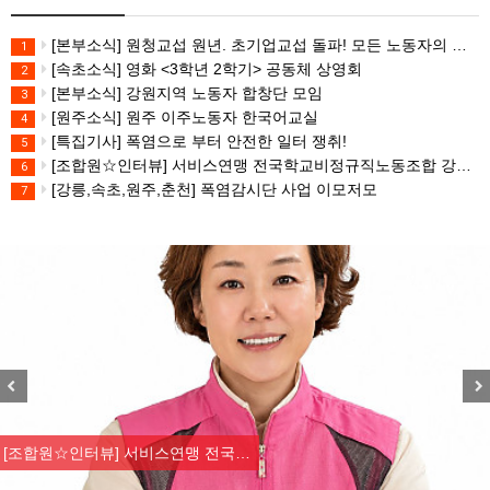
[본부소식] 원청교섭 원년. 초기업교섭 돌파! 모든 노동자의 노동기본권 쟁취! 민주노총 7.15 총파업대회
1
[속초소식] 영화 <3학년 2학기> 공동체 상영회
2
[본부소식] 강원지역 노동자 합창단 모임
3
[원주소식] 원주 이주노동자 한국어교실
4
[특집기사] 폭염으로 부터 안전한 일터 쟁취!
5
[조합원☆인터뷰] 서비스연맹 전국학교비정규직노동조합 강원지부 김유미 춘천지회장
6
[강릉,속초,원주,춘천] 폭염감시단 사업 이모저모
7
Previous
Nex
[조합원☆인터뷰] 서비스연맹 전국…