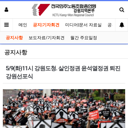
메인
공지|기자회견
미디어|문서 자료실
공유게시
공지사항
보도자료/기자회견
월간 주요일정
공지사항
5/9(화)11시 강원도청. 살인정권 윤석열정권 퇴진
강원선포식