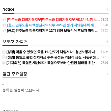
Notice
+
[민주노총 강릉지역지부]민주노총 강릉지역지부 제12기 임원 보궐선거결과 공고
03.31
[공고]민주노총 태백정선지역지부 2026년 정기 대의원대회 재소집 건
03.31
[공고]민주노총 강릉지역지부 12기 임원 보궐선거 후보자 확정 공고
03.25
보도/기자회견
+
[성명] 막을 수 있었던 죽음, HL만도가 책임져라 : 청년노동자 사망사고의 철저한 진상규명과 재발방지 대책 마련하라
8일전
[성명] 통일교 불법 정치자금 수수 권성동 의원직 상실, 사필귀정이다
07.16
[기자회견] 폭염은 재난이다! 폭염으로부터 안전한 일터를 위한 민주노총 강원지역본부 폭염감시단 선포 기자회견
07.01
월간 주요일정
+
등록된 일정이 없습니다.