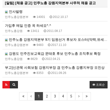
[알림]
[채용 공고] 민주노총 강원지역본부 사무처 채용 공고
인사발령
민주노총강원본부
14001
2012.10.17
가입후 메일 인증 꼭 하세요^.^
민주노총강원
13411
2011.08.17
민주노총 강원지역본부 9기 임원선거 후보자 포스터(약력,유세일정)
민주노총강원본부
9483
2017.11.10
강원도 민주진보교육감 문태호 후보 민주노총 조직후보 확정
민주노총강원
8629
2022.04.21
부고]신관묵 사회보험 강원지부장 겸 민주노총 강릉지부장 모친상
민주노총강원본부
8353
2011.09.26
조회순
1
2
3
4
5