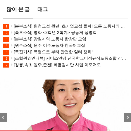
많이 본 글
태그
[본부소식] 원청교섭 원년. 초기업교섭 돌파! 모든 노동자의 노동기본권 쟁취! 민주노총 7.15 총파업대회
1
[속초소식] 영화 <3학년 2학기> 공동체 상영회
2
[본부소식] 강원지역 노동자 합창단 모임
3
[원주소식] 원주 이주노동자 한국어교실
4
[특집기사] 폭염으로 부터 안전한 일터 쟁취!
5
[조합원☆인터뷰] 서비스연맹 전국학교비정규직노동조합 강원지부 김유미 춘천지회장
6
[강릉,속초,원주,춘천] 폭염감시단 사업 이모저모
7
Previous
Nex