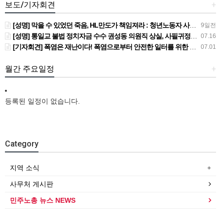
보도/기자회견
+
[성명] 막을 수 있었던 죽음, HL만도가 책임져라 : 청년노동자 사망사고의 철저한 진상규명과 재발방지 대책 마련하라
9일전
[성명] 통일교 불법 정치자금 수수 권성동 의원직 상실, 사필귀정이다
07.16
[기자회견] 폭염은 재난이다! 폭염으로부터 안전한 일터를 위한 민주노총 강원지역본부 폭염감시단 선포 기자회견
07.01
월간 주요일정
+
등록된 일정이 없습니다.
Category
지역 소식
사무처 게시판
민주노총 뉴스 NEWS