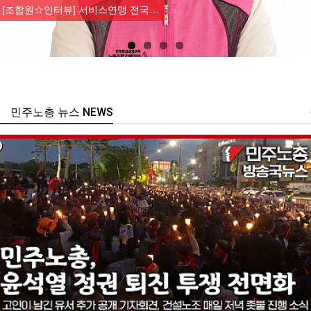
[조합원☆인터뷰] 서비스연맹 전국…
민주노총 뉴스 NEWS