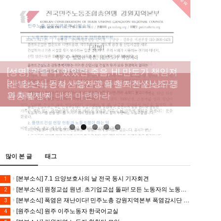
New
[성명] 막을 수 있었던 죽음, HL만도가 책임져
라 : 청년노동자 사망사고의 철저한 진상규명
[산별소식] 건설산업연맹 플랜트건설노조 강
[강릉,속초,원주,춘천] 폭염감시단 사업 이모저
[조합원☆인터뷰] 서비스연맹 전국학교비정
과 재발방지 대책 마련하라
원충북지부
모
규직노동조합 강원지부 김유미 춘천지회장
[본부소식] 강원지역 노동자 합창단 모임
많이 본 글
태그
[본부소식] 7.1 요양보호사의 날 전국 동시 기자회견
1
[본부소식] 원청교섭 원년. 초기업교섭 돌파! 모든 노동자의 노동기본권 쟁취! 민주노총 7.15 총파업대회
2
[본부소식] 폭염은 재난이다! 민주노총 강원지역본부 폭염감시단 선포 기자회견
3
[원주소식] 원주 이주노동자 한국어교실
4