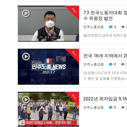
Hot
7.3 전국노동자대회 
수 위원장 발언
0
민주노총강원
[발언전문]긴급하게 연락드렸
립니다 7월 3일 민주노총의
도 혼란스럽지 않았고 우리는
Hot
는 실로 놀랍습니다 특별수
전국 16개 지역에서 
0
민주노총강원
[정정합니다] "전국 16개 지
서 행진 및 집회를 진행했습니다. 보도
----------------------------------
Hot
2022년 최저임금 9,160
0
민주노총강원
.