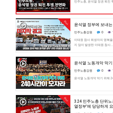
민주노총, 윤석열 정권 퇴진 
Hot
윤석열 정부에 보내는 마
0
민주노총강원
이태원 참사 희생자의 명복을 빕
지 않아 발생한 이태원 참사..
의 요구는? 7:00 10만 총궐
대학병원의 무능…
Hot
윤석열 노동개악 막기 위
0
민주노총강원
윤석열 노동개악 막기 위해 2
Hot
3.24 민주노총 단위
열정부'에 당당하게 