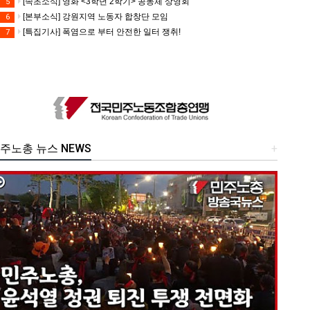
[속초소식] 영화 <3학년 2학기> 공동체 상영회
5
[본부소식] 강원지역 노동자 합창단 모임
6
[특집기사] 폭염으로 부터 안전한 일터 쟁취!
7
주노총 뉴스 NEWS
+