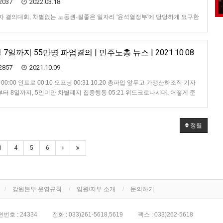
2037
2022.03.18
자 결의대회, 차별없는 노동권-질좋은 일자리 '윤석열정부'에 당당하게 요구한
7일까지 55만명 파업결의 | 민주노총 뉴스 | 2021.10.08
2857
2021.10.09
00:00 인트로 00:10 오프닝 00:31 10.20 총파업 앞두고 가맹산하조직 기자
5일부터 8일까지, 5인미만 차별폐지 집중행동 05:21 위드코로나시대, 어떻게 준
:21 클로징 : “스타벅스파트너는 일회용소모품이 아닙니다”
정렬
3
4
5
6
강원본부 운영규칙
임원/지부 소개
문의하기
번호 : 24334
전화 : 033)261-5618,5619
팩스 : 033)262-5618