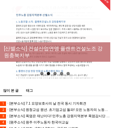
New
New
[성명] 막을 수 있었던 죽음, HL만도가 책임져
라 : 청년노동자 사망사고의 철저한 진상규명
[산별소식] 건설산업연맹 플랜트건설노조 강
[강릉,속초,원주,춘천] 폭염감시단 사업 이모저
[조합원☆인터뷰] 서비스연맹 전국학교비정
과 재발방지 대책 마련하라
원충북지부
모
규직노동조합 강원지부 김유미 춘천지회장
[본부소식] 강원지역 노동자 합창단 모임
많이 본 글
태그
[본부소식] 7.1 요양보호사의 날 전국 동시 기자회견
1
[본부소식] 원청교섭 원년. 초기업교섭 돌파! 모든 노동자의 노동기본권 쟁취! 민주노총 7.15 총파업대회
2
[본부소식] 폭염은 재난이다! 민주노총 강원지역본부 폭염감시단 선포 기자회견
3
[원주소식] 원주 이주노동자 한국어교실
4