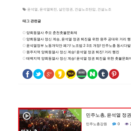
윤석열
,
윤석열퇴진
,
살인정권
,
건설노조탄압
,
건설노조
태그 관련글
양회동열사 추모 춘천촛불문화제
양회동열사 정신 계승, 윤석열 정권 퇴진을 위한 원주 공대위 거리 
윤석열정부 노동개악안 폐기! 노조법 2·3조 개정! 민주노총 동시다
원주지역 양회동열사 정신 계승! 윤석열 정권 퇴진! 거리 행진
태백지역 양회동열사 정신 계승! 윤석열 정권 퇴진을 위한 촛불문화
Now
민주노총, 윤석열 정권
0
민주노총강원