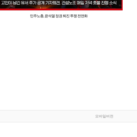
민주노총, 윤석열 정권 퇴진 투쟁 전면화
모바일버전