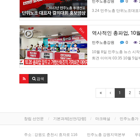
0
민주노총강원
3.24 민주노총 단위노조대표
다
Hot
역사적인 총파업, 10월 
0
민주노총강원
10월 8일 민주노총 뉴스 시작 
회견 이어져 03:35 10월 
비할 것인가 토론회 열려 07
검색
1
2
창립 선언문
기본과제[선언/강령]
마크해설
민주노총가
주소 : 강원도 춘천시 효자로 116
민주노총 강원지역본부
우편