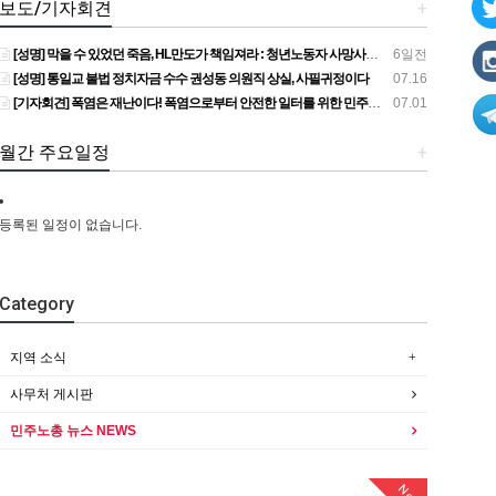
보도/기자회견
+
[성명] 막을 수 있었던 죽음, HL만도가 책임져라 : 청년노동자 사망사고의 철저한 진상규명과 재발방지 대책 마련하라
6일전
[성명] 통일교 불법 정치자금 수수 권성동 의원직 상실, 사필귀정이다
07.16
[기자회견] 폭염은 재난이다! 폭염으로부터 안전한 일터를 위한 민주노총 강원지역본부 폭염감시단 선포 기자회견
07.01
월간 주요일정
+
등록된 일정이 없습니다.
Category
지역 소식
사무처 게시판
민주노총 뉴스 NEWS