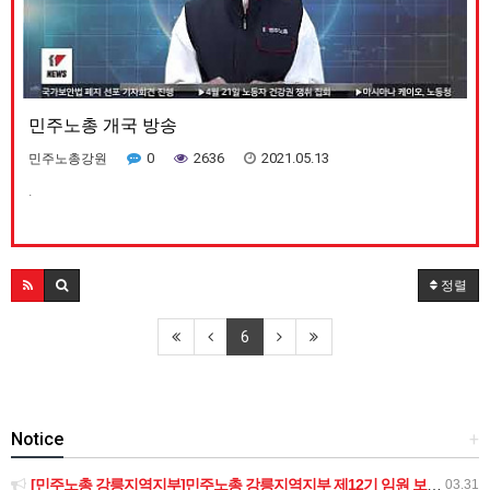
민주노총 개국 방송
0
2636
2021.05.13
민주노총강원
.
정렬
6
Notice
+
[민주노총 강릉지역지부]민주노총 강릉지역지부 제12기 임원 보궐선거결과 공고
03.31