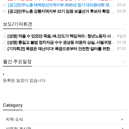
[공고]민주노총 태백정선지역지부 2026년 정기 대의원대회 재소집 건
03.31
[공고]민주노총 강릉지역지부 12기 임원 보궐선거 후보자 확정 공고
03.25
보도/기자회견
+
[성명] 막을 수 있었던 죽음, HL만도가 책임져라 : 청년노동자 사망사고의 철저한 진상규명과 재발방지 대책 마련하라
6일전
[성명] 통일교 불법 정치자금 수수 권성동 의원직 상실, 사필귀정이다
07.16
[기자회견] 폭염은 재난이다! 폭염으로부터 안전한 일터를 위한 민주노총 강원지역본부 폭염감시단 선포 기자회견
07.01
월간 주요일정
+
등록된 일정이 없습니다.
Category
지역 소식
사무처 게시판