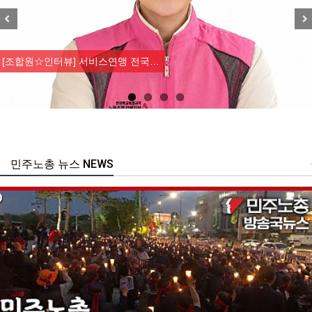
Previous
Nex
[조합원☆인터뷰] 서비스연맹 전국…
민주노총 뉴스 NEWS