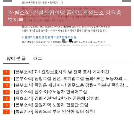
[성명] 막을 수 있었던 죽음, HL만도가 책임져라 : 청
Previous
Next
년노동자 사망사고의 철저한 진상규명과 재발방지
[산별소식] 건설산업연맹 플랜트건설노조 강원충
대책 마련하라
북지부
많이 본 글
태그
[본부소식] 7.1 요양보호사의 날 전국 동시 기자회견
1
[본부소식] 원청교섭 원년. 초기업교섭 돌파! 모든 노동자의 노동기본권 쟁취! 민주노총 7.15 총파업대회
2
[본부소식] 폭염은 재난이다! 민주노총 강원지역본부 폭염감시단 선포 기자회견
3
[원주소식] 원주 이주노동자 한국어교실
4
[속초소식] 영화 <3학년 2학기> 공동체 상영회
5
[본부소식] 강원지역 노동자 합창단 모임
6
[특집기사] 폭염으로 부터 안전한 일터 쟁취!
7