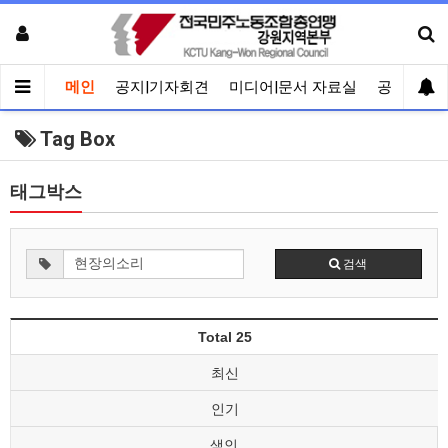
메인
공지|기자회견
미디어|문서 자료실
공유게시
Tag Box
태그박스
검색
Total 25
최신
인기
색인