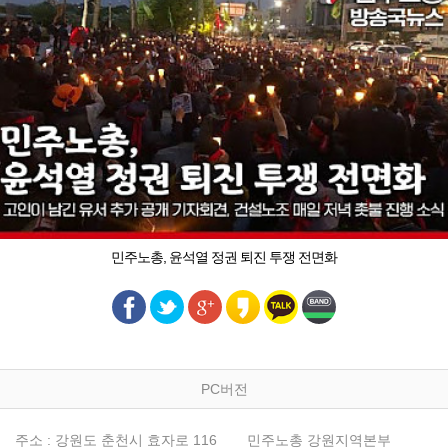
민주노총, 윤석열 정권 퇴진 투쟁 전면화
PC버전
주소 : 강원도 춘천시 효자로 116
민주노총 강원지역본부