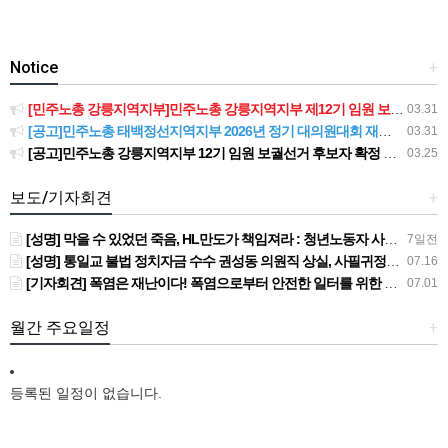
Notice
+
[민주노총 강릉지역지부]민주노총 강릉지역지부 제12기 임원 보궐선거결과 공고
03.31
[공고]민주노총 태백정선지역지부 2026년 정기 대의원대회 재소집 건
03.31
[공고]민주노총 강릉지역지부 12기 임원 보궐선거 후보자 확정 공고
03.25
보도/기자회견
+
[성명] 막을 수 있었던 죽음, HL만도가 책임져라 : 청년노동자 사망사고의 철저한 진상규명과 재발방지 대책 마련하라
7일전
[성명] 통일교 불법 정치자금 수수 권성동 의원직 상실, 사필귀정이다
07.16
[기자회견] 폭염은 재난이다! 폭염으로부터 안전한 일터를 위한 민주노총 강원지역본부 폭염감시단 선포 기자회견
07.01
월간 주요일정
+
등록된 일정이 없습니다.