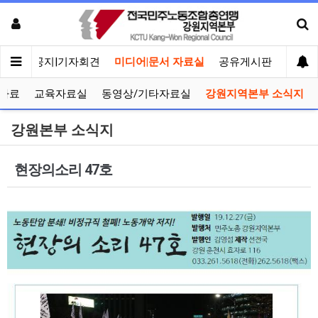
메인
공지|기자회견
미디어|문서 자료실
공유게시판
선거관
자료
교육자료실
동영상/기타자료실
강원지역본부 소식지
강원본부 소식지
현장의소리 47호