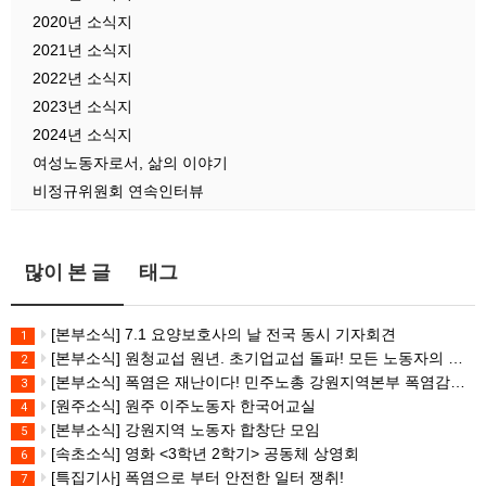
2020년 소식지
2021년 소식지
2022년 소식지
2023년 소식지
2024년 소식지
여성노동자로서, 삶의 이야기
비정규위원회 연속인터뷰
많이 본 글
태그
[본부소식] 7.1 요양보호사의 날 전국 동시 기자회견
1
[본부소식] 원청교섭 원년. 초기업교섭 돌파! 모든 노동자의 노동기본권 쟁취! 민주노총 7.15 총파업대회
2
[본부소식] 폭염은 재난이다! 민주노총 강원지역본부 폭염감시단 선포 기자회견
3
[원주소식] 원주 이주노동자 한국어교실
4
[본부소식] 강원지역 노동자 합창단 모임
5
[속초소식] 영화 <3학년 2학기> 공동체 상영회
6
[특집기사] 폭염으로 부터 안전한 일터 쟁취!
7