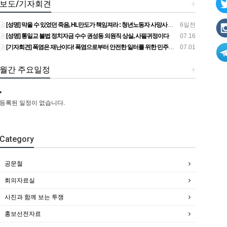
보도/기자회견
+
[성명] 막을 수 있었던 죽음, HL만도가 책임져라 : 청년노동자 사망사고의 철저한 진상규명과 재발방지 대책 마련하라
6일전
[성명] 통일교 불법 정치자금 수수 권성동 의원직 상실, 사필귀정이다
07.16
[기자회견] 폭염은 재난이다! 폭염으로부터 안전한 일터를 위한 민주노총 강원지역본부 폭염감시단 선포 기자회견
07.01
월간 주요일정
+
등록된 일정이 없습니다.
Category
공문철
회의자료실
사진과 함께 보는 투쟁
홍보선전자료