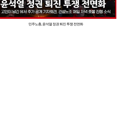
민주노총, 윤석열 정권 퇴진 투쟁 전면화