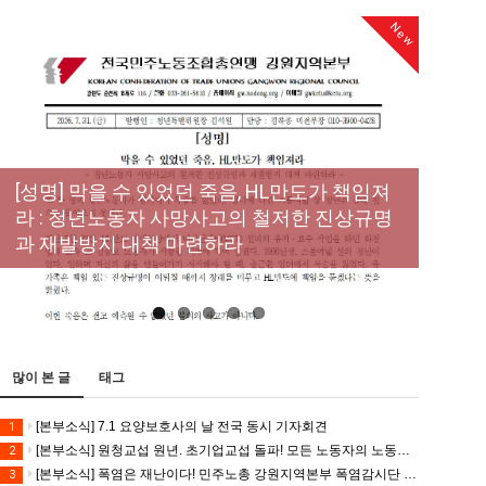
New
[성명] 막을 수 있었던 죽음, HL만도가 책임져
라 : 청년노동자 사망사고의 철저한 진상규명
[산별소식] 건설산업연맹 플랜트건설노조 강
[강릉,속초,원주,춘천] 폭염감시단 사업 이모저
[조합원☆인터뷰] 서비스연맹 전국학교비정
과 재발방지 대책 마련하라
원충북지부
모
규직노동조합 강원지부 김유미 춘천지회장
[본부소식] 강원지역 노동자 합창단 모임
많이 본 글
태그
[본부소식] 7.1 요양보호사의 날 전국 동시 기자회견
1
[본부소식] 원청교섭 원년. 초기업교섭 돌파! 모든 노동자의 노동기본권 쟁취! 민주노총 7.15 총파업대회
2
[본부소식] 폭염은 재난이다! 민주노총 강원지역본부 폭염감시단 선포 기자회견
3