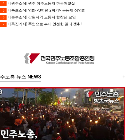
[원주소식] 원주 이주노동자 한국어교실
4
[속초소식] 영화 <3학년 2학기> 공동체 상영회
5
[본부소식] 강원지역 노동자 합창단 모임
6
[특집기사] 폭염으로 부터 안전한 일터 쟁취!
7
주노총 뉴스 NEWS
+