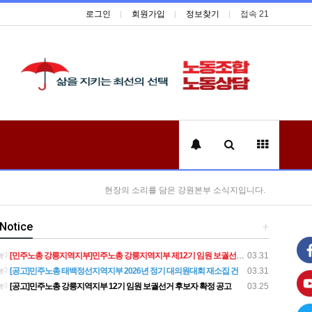
로그인
회원가입
정보찾기
접속 21
현장의 소리를 담은 강원본부 소식지입니다.
Notice
+
[민주노총 강릉지역지부]민주노총 강릉지역지부 제12기 임원 보궐선거결과 공고
03.31
[공고]민주노총 태백정선지역지부 2026년 정기 대의원대회 재소집 건
03.31
[공고]민주노총 강릉지역지부 12기 임원 보궐선거 후보자 확정 공고
03.25