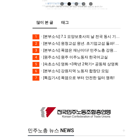
많이 본 글
태그
[본부소식] 7.1 요양보호사의 날 전국 동시 기자회견
1
[본부소식] 원청교섭 원년. 초기업교섭 돌파! 모든 노동자의 노동기본권 쟁취! 민주노총 7.15 총파업대회
2
[본부소식] 폭염은 재난이다! 민주노총 강원지역본부 폭염감시단 선포 기자회견
3
[원주소식] 원주 이주노동자 한국어교실
4
[속초소식] 영화 <3학년 2학기> 공동체 상영회
5
[본부소식] 강원지역 노동자 합창단 모임
6
[특집기사] 폭염으로 부터 안전한 일터 쟁취!
7
민주노총 뉴스 NEWS
+