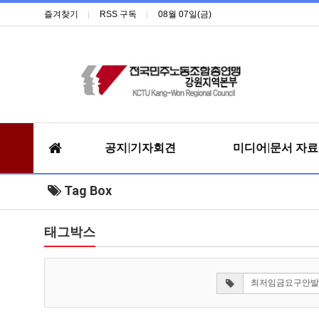
즐겨찾기
RSS 구독
08월 07일(금)
공지|기자회견
미디어|문서 자
Tag Box
태그박스