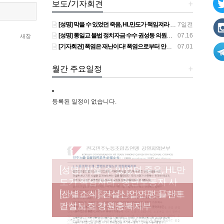
보도/기자회견
+
[성명] 막을 수 있었던 죽음, HL만도가 책임져라 : 청년노동자 사망사고의 철저한 진상규명과 재발방지 대책 마련하라
7일전
[성명] 통일교 불법 정치자금 수수 권성동 의원직 상실, 사필귀정이다
07.16
새창
[기자회견] 폭염은 재난이다! 폭염으로부터 안전한 일터를 위한 민주노총 강원지역본부 폭염감시단 선포 기자회견
07.01
월간 주요일정
+
등록된 일정이 없습니다.
[성명] 막을 수 있었던 죽음, HL만
도가 책임져라 : 청년노동자 사
[조합원☆인터뷰] 서비스연맹 전
망사고의 철저한 진상규명과 재
[산별소식] 건설산업연맹 플랜트
[강릉,속초,원주,춘천] 폭염감시
국학교비정규직노동조합 강원
[본부소식] 강원지역 노동자 합
발방지 대책 마련하라
건설노조 강원충북지부
단 사업 이모저모
지부 김유미 춘천지회장
창단 모임