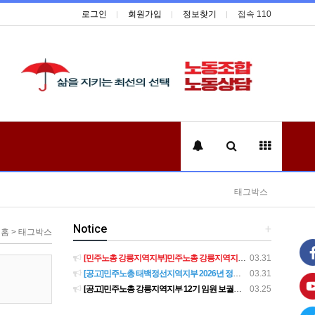
로그인
회원가입
정보찾기
접속 110
태그박스
Notice
+
홈 > 태그박스
[민주노총 강릉지역지부]민주노총 강릉지역지부 제12기 임원 보궐선거결과 공고
03.31
[공고]민주노총 태백정선지역지부 2026년 정기 대의원대회 재소집 건
03.31
[공고]민주노총 강릉지역지부 12기 임원 보궐선거 후보자 확정 공고
03.25