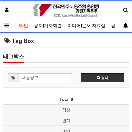
메인
공지|기자회견
미디어|문서 자료실
공유게시
Tag Box
태그박스
검색
Total 8
최신
인기
색인