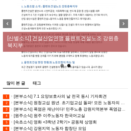
[성명] 막을 수 있었던 죽음, HL만도가 책임져라 : 청
Previous
Next
년노동자 사망사고의 철저한 진상규명과 재발방지
[산별소식] 건설산업연맹 플랜트건설노조 강원충
대책 마련하라
북지부
많이 본 글
태그
[본부소식] 7.1 요양보호사의 날 전국 동시 기자회견
1
[본부소식] 원청교섭 원년. 초기업교섭 돌파! 모든 노동자의 노동기본권 쟁취! 민주노총 7.15 총파업대회
2
[본부소식] 폭염은 재난이다! 민주노총 강원지역본부 폭염감시단 선포 기자회견
3
[원주소식] 원주 이주노동자 한국어교실
4
[속초소식] 영화 <3학년 2학기> 공동체 상영회
5
[본부소식] 강원지역 노동자 합창단 모임
6