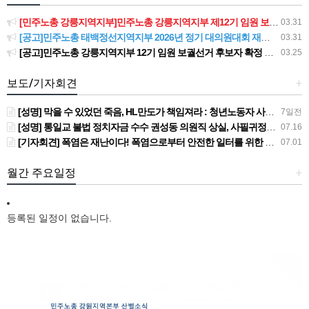
[민주노총 강릉지역지부]민주노총 강릉지역지부 제12기 임원 보궐선거결과 공고
03.31
[공고]민주노총 태백정선지역지부 2026년 정기 대의원대회 재소집 건
03.31
[공고]민주노총 강릉지역지부 12기 임원 보궐선거 후보자 확정 공고
03.25
보도/기자회견
+
[성명] 막을 수 있었던 죽음, HL만도가 책임져라 : 청년노동자 사망사고의 철저한 진상규명과 재발방지 대책 마련하라
7일전
[성명] 통일교 불법 정치자금 수수 권성동 의원직 상실, 사필귀정이다
07.16
[기자회견] 폭염은 재난이다! 폭염으로부터 안전한 일터를 위한 민주노총 강원지역본부 폭염감시단 선포 기자회견
07.01
월간 주요일정
+
등록된 일정이 없습니다.
New