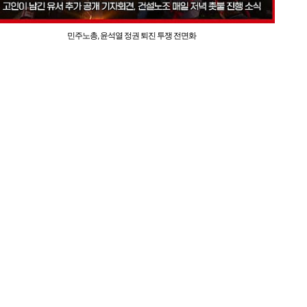
민주노총, 윤석열 정권 퇴진 투쟁 전면화