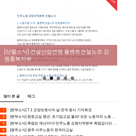
New
New
New
[성명] 막을 수 있었던 죽음, HL만도가 책임져
라 : 청년노동자 사망사고의 철저한 진상규명
[산별소식] 건설산업연맹 플랜트건설노조 강
[강릉,속초,원주,춘천] 폭염감시단 사업 이모저
[조합원☆인터뷰] 서비스연맹 전국학교비정
과 재발방지 대책 마련하라
원충북지부
모
규직노동조합 강원지부 김유미 춘천지회장
[본부소식] 강원지역 노동자 합창단 모임
많이 본 글
태그
[본부소식] 7.1 요양보호사의 날 전국 동시 기자회견
1
[본부소식] 원청교섭 원년. 초기업교섭 돌파! 모든 노동자의 노동기본권 쟁취! 민주노총 7.15 총파업대회
2
[본부소식] 폭염은 재난이다! 민주노총 강원지역본부 폭염감시단 선포 기자회견
3
[원주소식] 원주 이주노동자 한국어교실
4