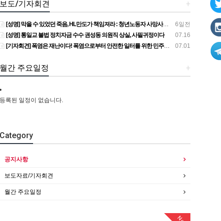
보도/기자회견
+
[성명] 막을 수 있었던 죽음, HL만도가 책임져라 : 청년노동자 사망사고의 철저한 진상규명과 재발방지 대책 마련하라
6일전
[성명] 통일교 불법 정치자금 수수 권성동 의원직 상실, 사필귀정이다
07.16
[기자회견] 폭염은 재난이다! 폭염으로부터 안전한 일터를 위한 민주노총 강원지역본부 폭염감시단 선포 기자회견
07.01
월간 주요일정
+
등록된 일정이 없습니다.
Category
공지사항
보도자료/기자회견
월간 주요일정