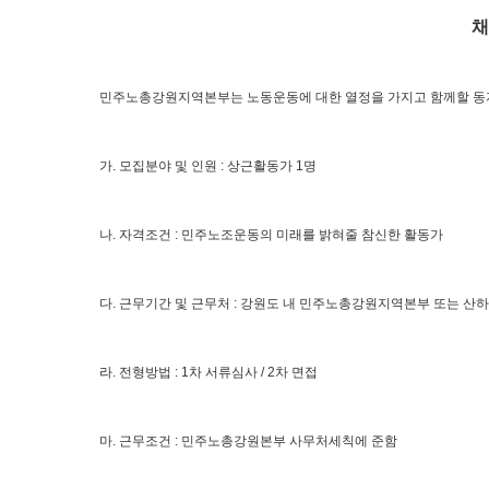
채
민주노총강원지역본부는 노동운동에 대한 열정을 가지고 함께할 동
가
.
모집분야 및 인원
:
상근활동가
1
명
나
.
자격조건
:
민주노조운동의 미래를 밝혀줄 참신한 활동가
다
.
근무기간 및 근무처
:
강원도 내 민주노총강원지역본부 또는 산
라
.
전형방법
: 1
차 서류심사
/ 2
차 면접
마
.
근무조건
:
민주노총강원본부 사무처세칙에 준함