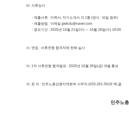
바
.
서류심사
-
제출서류
:
이력서
,
자기소개서 각
1
통
(
양식
:
파일 첨부
)
-
제출방법
:
이메일
gwkctu@naver.com
-
응모기간
: 2020
년
10
월
21
일
(
수
)
～
10
월
28
일
(
수
) 18:00
사
.
면접
:
서류전형 합격자에 한해 실시
아
. 1
차 서류전형 합격발표
: 2020
년
10
월
30
일
(
금
)
개별 통보
자
.
문 의
:
민주노총강원지역본부 사무처
(033-261-5618~9).
끝
.
민주노총