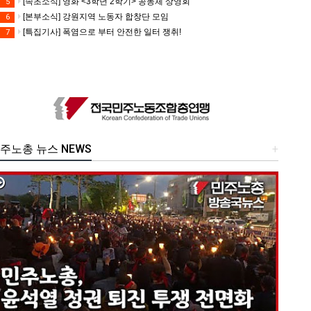
[속초소식] 영화 <3학년 2학기> 공동체 상영회
5
[본부소식] 강원지역 노동자 합창단 모임
6
[특집기사] 폭염으로 부터 안전한 일터 쟁취!
7
주노총 뉴스 NEWS
+