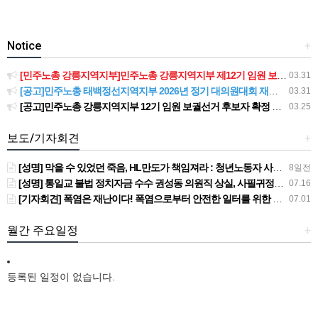
Notice
+
[민주노총 강릉지역지부]민주노총 강릉지역지부 제12기 임원 보궐선거결과 공고
03.31
[공고]민주노총 태백정선지역지부 2026년 정기 대의원대회 재소집 건
03.31
[공고]민주노총 강릉지역지부 12기 임원 보궐선거 후보자 확정 공고
03.25
보도/기자회견
+
[성명] 막을 수 있었던 죽음, HL만도가 책임져라 : 청년노동자 사망사고의 철저한 진상규명과 재발방지 대책 마련하라
8일전
[성명] 통일교 불법 정치자금 수수 권성동 의원직 상실, 사필귀정이다
07.16
[기자회견] 폭염은 재난이다! 폭염으로부터 안전한 일터를 위한 민주노총 강원지역본부 폭염감시단 선포 기자회견
07.01
월간 주요일정
+
등록된 일정이 없습니다.