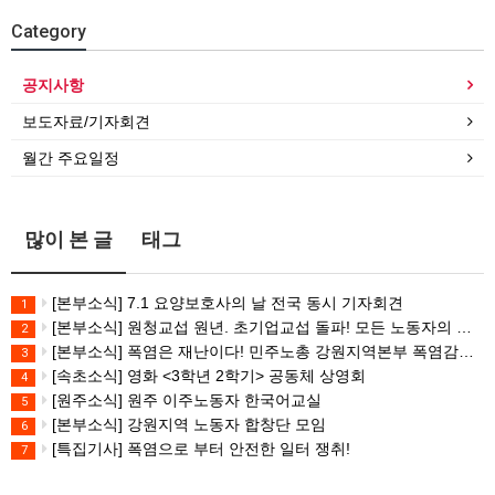
Category
공지사항
보도자료/기자회견
월간 주요일정
많이 본 글
태그
[본부소식] 7.1 요양보호사의 날 전국 동시 기자회견
1
[본부소식] 원청교섭 원년. 초기업교섭 돌파! 모든 노동자의 노동기본권 쟁취! 민주노총 7.15 총파업대회
2
[본부소식] 폭염은 재난이다! 민주노총 강원지역본부 폭염감시단 선포 기자회견
3
[속초소식] 영화 <3학년 2학기> 공동체 상영회
4
[원주소식] 원주 이주노동자 한국어교실
5
[본부소식] 강원지역 노동자 합창단 모임
6
[특집기사] 폭염으로 부터 안전한 일터 쟁취!
7