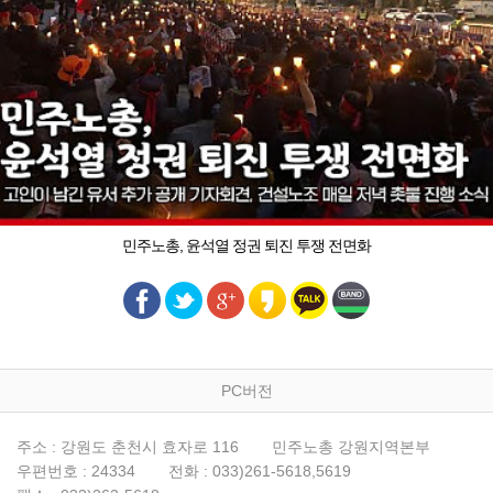
민주노총, 윤석열 정권 퇴진 투쟁 전면화
PC버전
주소 : 강원도 춘천시 효자로 116
민주노총 강원지역본부
우편번호 : 24334
전화 : 033)261-5618,5619