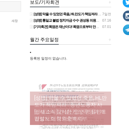
보도/기자회견
+
[성명] 막을 수 있었던 죽음, HL만도가 책임져라 : 청년노동자 사망사고의 철저한 진상규명과 재발방지 대책 마련하라
7일전
[성명] 통일교 불법 정치자금 수수 권성동 의원직 상실, 사필귀정이다
07.16
새창
[기자회견] 폭염은 재난이다! 폭염으로부터 안전한 일터를 위한 민주노총 강원지역본부 폭염감시단 선포 기자회견
07.01
월간 주요일정
+
등록된 일정이 없습니다.
[성명] 막을 수 있었던 죽음, HL만
도가 책임져라 : 청년노동자 사
[조합원☆인터뷰] 서비스연맹 전
망사고의 철저한 진상규명과 재
[산별소식] 건설산업연맹 플랜트
[강릉,속초,원주,춘천] 폭염감시
국학교비정규직노동조합 강원
[본부소식] 강원지역 노동자 합
발방지 대책 마련하라
건설노조 강원충북지부
단 사업 이모저모
지부 김유미 춘천지회장
창단 모임