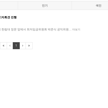
인기
색인
기자회견 진행
시에 한림대 정문 앞에서 최저임금위원회 박준식 공익위원…
더보기
1