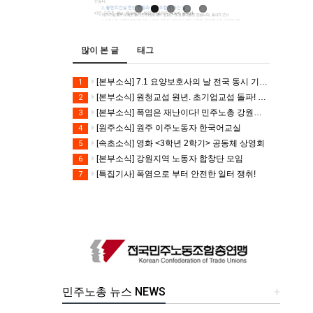
많이 본 글
태그
[본부소식] 7.1 요양보호사의 날 전국 동시 기자회견
1
[본부소식] 원청교섭 원년. 초기업교섭 돌파! 모든 노동자의 노동기본권 쟁취! 민주노총 7.15 총파업대회
2
[본부소식] 폭염은 재난이다! 민주노총 강원지역본부 폭염감시단 선포 기자회견
3
[원주소식] 원주 이주노동자 한국어교실
4
[속초소식] 영화 <3학년 2학기> 공동체 상영회
5
[본부소식] 강원지역 노동자 합창단 모임
6
[특집기사] 폭염으로 부터 안전한 일터 쟁취!
7
민주노총 뉴스 NEWS
+