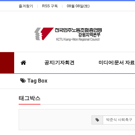
즐겨찾기
RSS 구독
08월 08일(토)
공지|기자회견
미디어|문서 자
Tag Box
태그박스