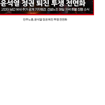
민주노총, 윤석열 정권 퇴진 투쟁 전면화