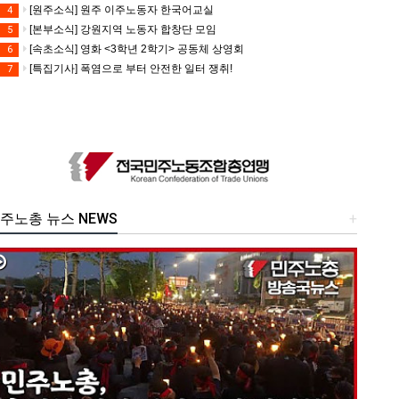
[원주소식] 원주 이주노동자 한국어교실
4
[본부소식] 강원지역 노동자 합창단 모임
5
[속초소식] 영화 <3학년 2학기> 공동체 상영회
6
[특집기사] 폭염으로 부터 안전한 일터 쟁취!
7
주노총 뉴스 NEWS
+