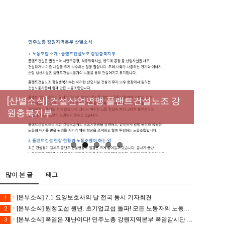
[성명] 막을 수 있었던 죽음, HL만도가 책임져
라 : 청년노동자 사망사고의 철저한 진상규명
[산별소식] 건설산업연맹 플랜트건설노조 강
[강릉,속초,원주,춘천] 폭염감시단 사업 이모저
[조합원☆인터뷰] 서비스연맹 전국학교비정
과 재발방지 대책 마련하라
원충북지부
모
규직노동조합 강원지부 김유미 춘천지회장
[본부소식] 강원지역 노동자 합창단 모임
많이 본 글
태그
[본부소식] 7.1 요양보호사의 날 전국 동시 기자회견
1
[본부소식] 원청교섭 원년. 초기업교섭 돌파! 모든 노동자의 노동기본권 쟁취! 민주노총 7.15 총파업대회
2
[본부소식] 폭염은 재난이다! 민주노총 강원지역본부 폭염감시단 선포 기자회견
3