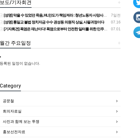
보도/기자회견
+
[성명] 막을 수 있었던 죽음, HL만도가 책임져라 : 청년노동자 사망사고의 철저한 진상규명과 재발방지 대책 마련하라
7일전
[성명] 통일교 불법 정치자금 수수 권성동 의원직 상실, 사필귀정이다
07.16
[기자회견] 폭염은 재난이다! 폭염으로부터 안전한 일터를 위한 민주노총 강원지역본부 폭염감시단 선포 기자회견
07.01
월간 주요일정
+
등록된 일정이 없습니다.
Category
공문철
회의자료실
사진과 함께 보는 투쟁
홍보선전자료