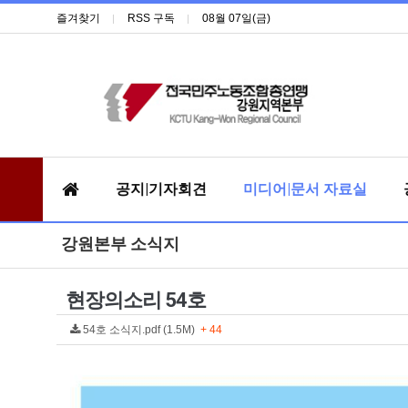
즐겨찾기
RSS 구독
08월 07일(금)
공지|기자회견
미디어|문서 자료실
강원본부 소식지
현장의소리 54호
54호 소식지.pdf (1.5M)
+ 44