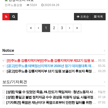
민주노총강원
5324
2020.04.29
조회순
목록
1
2
3
Notice
+
[민주노총 강릉지역지부]민주노총 강릉지역지부 제12기 임원 보궐선거결과 공고
03.31
[공고]민주노총 태백정선지역지부 2026년 정기 대의원대회 재소집 건
03.31
[공고]민주노총 강릉지역지부 12기 임원 보궐선거 후보자 확정 공고
03.25
보도/기자회견
+
[성명] 막을 수 있었던 죽음, HL만도가 책임져라 : 청년노동자 사망사고의 철저한 진상규명과 재발방지 대책 마련하라
6일전
[성명] 통일교 불법 정치자금 수수 권성동 의원직 상실, 사필귀정이다
07.16
[기자회견] 폭염은 재난이다! 폭염으로부터 안전한 일터를 위한 민주노총 강원지역본부 폭염감시단 선포 기자회견
07.01