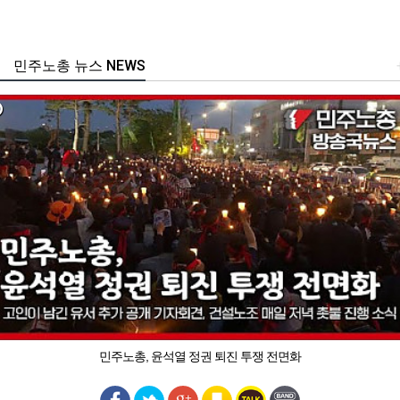
민주노총 뉴스 NEWS
민주노총, 윤석열 정권 퇴진 투쟁 전면화