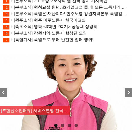
[본부소식] 7.1 요양보호사의 날 전국 동시 기자회견
1
[본부소식] 원청교섭 원년. 초기업교섭 돌파! 모든 노동자의 노동기본권 쟁취! 민주노총 7.15 총파업대회
2
[본부소식] 폭염은 재난이다! 민주노총 강원지역본부 폭염감시단 선포 기자회견
3
[원주소식] 원주 이주노동자 한국어교실
4
[속초소식] 영화 <3학년 2학기> 공동체 상영회
5
[본부소식] 강원지역 노동자 합창단 모임
6
[특집기사] 폭염으로 부터 안전한 일터 쟁취!
7
Previous
Nex
[조합원☆인터뷰] 서비스연맹 전국…