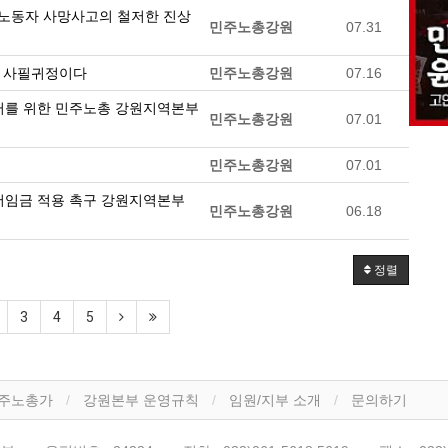
청년노동자 사망사고의 철저한 진상
민주노총강원
07.31
, 사필귀정이다
민주노총강원
07.16
일터를 위한 민주노총 강원지역본부
민주노총강원
07.01
민주노총강원
07.01
저임금 적용 촉구 강원지역본부
민주노총강원
06.18
정렬
3
4
5
주노총가
강원본부 운영규칙
임원/지부 소개
문의하기