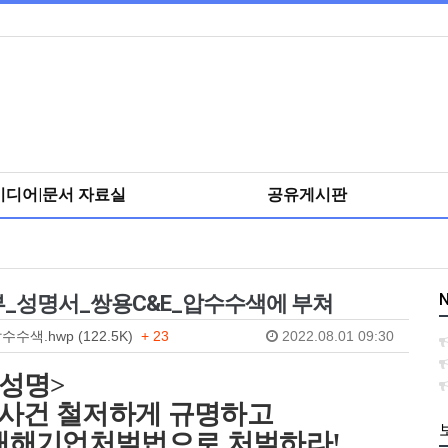
미디어|문서 자료실
공유게시판
N
부_성명서_쌍용C&E_압수수색에 부쳐
색.hwp (122.5K)
+ 23
2022.08.01 09:30
성명
>
사건 철저하게 규명하고
재해기업처벌법으로 처벌하라
!