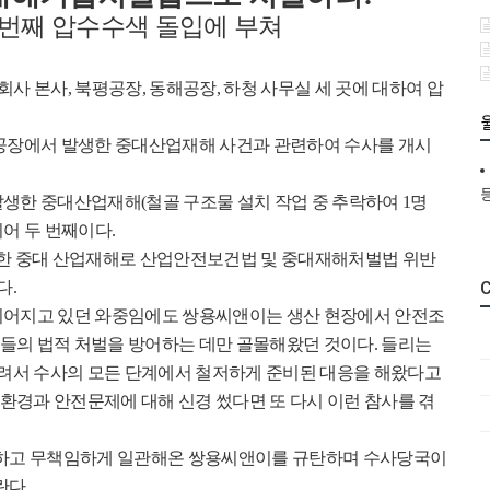
 번째 압수수색 돌입에 부쳐
회사 본사
,
북평공장
,
동해공장
,
하청 사무실 세 곳에 대하여 압
공장에서 발생한 중대산업재해 사건과 관련하여 수사를 개시
발생한 중대산업재해
(
철골 구조물 설치 작업 중 추락하여
1
명
이어 두 번째이다
.
한 중대 산업재해로 산업안전보건법 및 중대재해처벌법 위반
다
.
C
이어지고 있던 와중임에도 쌍용씨앤이는 생산 현장에서 안전조
들의 법적 처벌을 방어하는 데만 골몰해왔던 것이다
.
들리는
려서 수사의 모든 단계에서 철저하게 준비된 대응을 해왔다고
경과 안전문제에 대해 신경 썼다면 또 다시 이런 참사를 겪
하고 무책임하게 일관해온 쌍용씨앤이를 규탄하며 수사당국이
란다
.