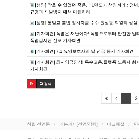
[성명] 막을 수 있었던 죽음, HL만도가 책임져라 : 
규명과 재발방지 대책 마련하라
[성명] 통일교 불법 정치자금 수수 권성동 의원직 상실
[기자회견] 폭염은 재난이다! 폭염으로부터 안전한 
폭염감시단 선포 기자회견
[기자회견] 7.1 요양보호사의 날 전국 동시 기자회견
[기자회견] 최저임금인상! 특수고용,플랫폼 노동자 최
기자회견
검색
1
2
창립 선언문
기본과제[선언/강령]
마크해설
민