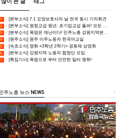
많이 본 글
태그
[본부소식] 7.1 요양보호사의 날 전국 동시 기자회견
1
[본부소식] 원청교섭 원년. 초기업교섭 돌파! 모든 노동자의 노동기본권 쟁취! 민주노총 7.15 총파업대회
2
[본부소식] 폭염은 재난이다! 민주노총 강원지역본부 폭염감시단 선포 기자회견
3
[원주소식] 원주 이주노동자 한국어교실
4
[속초소식] 영화 <3학년 2학기> 공동체 상영회
5
[본부소식] 강원지역 노동자 합창단 모임
6
[특집기사] 폭염으로 부터 안전한 일터 쟁취!
7
주노총 뉴스 NEWS
+