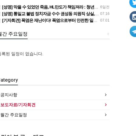
[성명] 막을 수 있었던 죽음, HL만도가 책임져라 : 청년노동자 사망사고의 철저한 진상규명과 재발방지 대책 마련하라
6일전
[성명] 통일교 불법 정치자금 수수 권성동 의원직 상실, 사필귀정이다
07.16
[기자회견] 폭염은 재난이다! 폭염으로부터 안전한 일터를 위한 민주노총 강원지역본부 폭염감시단 선포 기자회견
07.01
월간 주요일정
+
등록된 일정이 없습니다.
[성
[강
[성
명]
[조
릉,
명]
[조
막
합원
속
[산
막
합원
ategory
을
☆인
초,
별소
을
☆인
수
터
원
식]
수
터
있
뷰]
주,
건설
있
뷰]
공지사항
었
서비
춘
산업
었
서비
던
스연
천]
연맹
던
스연
보도자료/기자회견
죽
맹
폭염
플랜
죽
맹
월간 주요일정
음,
전
감
트
음,
전
…
국…
시…
건…
…
국…