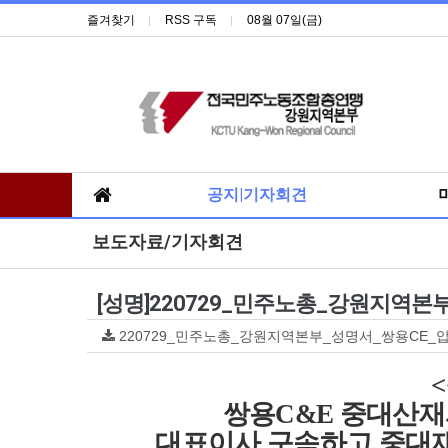
즐겨찾기
RSS 구독
08월 07일(금)
공지|기자회견
보도자료/기자회견
[성명]220729_민주노총_강원지역본
220729_민주노총_강원지역본부_성명서_쌍용CE_압수수
<
쌍용
C&E
중대산재
대표이사 구속하고 중대