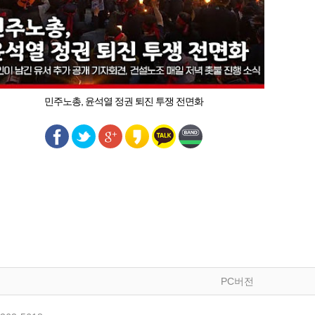
민주노총, 윤석열 정권 퇴진 투쟁 전면화
PC버전