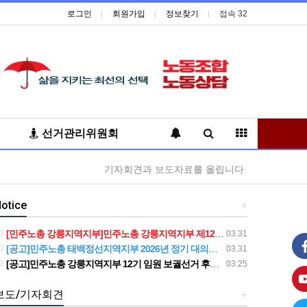
로그인
회원가입
정보찾기
접속 32
선거관리위원회
기자회견과 보도자료를 올립니다
otice
+
[민주노총 강릉지역지부]민주노총 강릉지역지부 제12기 임원 보궐선거결과 공고
03.31
[공고]민주노총 태백정선지역지부 2026년 정기 대의원대회 재소집 건
03.31
[공고]민주노총 강릉지역지부 12기 임원 보궐선거 후보자 확정 공고
03.25
보도/기자회견
+