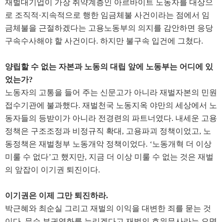
재벌대기업이 가장 취약계층인 아르바이트 노동자를 대상으
로 조직적
·
지속적으로 행한 임금체불 사건이라는 점에서 임
금체불을 근절하겠다는 고용노동부의 의지를 감안하면 응당
구속수사해야 할 사건이다
.
하지만 불구속 입건에 그쳤다
.
양립할 수 없는 자본과 노동의 대립 앞에 노동부는 어디에 있
었는가
?
노동자의 고통을 들어 주는 신문고가 아니라 재벌자본의 민원
접수기관에 불과했다
.
재벌천국 노동지옥 야만의 세상에서 노
동자들의 등받이가 아니라 전경련의 파트너였다
.
내세운 고용
정책은 구조조정과 비정규직 확대
,
고용파괴 정책이었고
,
노
동정책은 재벌청부 노동개악 정책이었다
. ‘
노동개혁 더 이상
미룰 수 없다
’
고 했지만
,
지금 더 이상 미룰 수 없는 것은 재벌
의 앞잡이 이기권 퇴진이다
.
이기권은 이제 그만 퇴진하라
.
박근혜와 최순실 그리고 재벌의 이익을 대변한 죄를 묻는 것
이다
.
무슨 부귀영화를 누리겠다고 재벌의 호위무사라는 오명