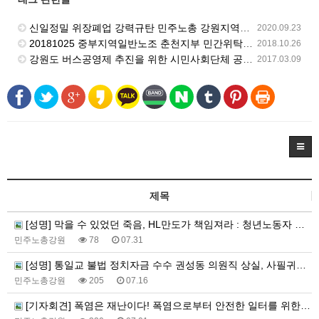
신일정밀 위장폐업 강력규탄 민주노총 강원지역본부 기자회견 고용노동부 강릉지청 앞에서 진행
2020.09.23
20181025 중부지역일반노조 춘천지부 민간위탁 철회 직접고용 쟁취를 위한 전 조합원 끝장투쟁 선포 기자회견
2018.10.26
강원도 버스공영제 추진을 위한 시민사회단체 공동대책위원회 출범 기자회견
2017.03.09
제목
[성명] 막을 수 있었던 죽음, HL만도가 책임져라 : 청년노동자 사망사고의 철저한 진상규명과 재발방지 대책 마련하라
민주노총강원
78
07.31
[성명] 통일교 불법 정치자금 수수 권성동 의원직 상실, 사필귀정이다
민주노총강원
205
07.16
[기자회견] 폭염은 재난이다! 폭염으로부터 안전한 일터를 위한 민주노총 강원지역본부 폭염감시단 선포 기자회견