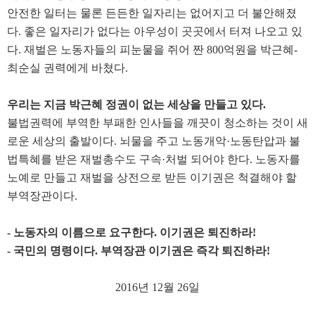
안전한 일터는 물론 든든한 일자리는 없어지고 더 불안해졌
다
.
좋은 일자리가 없다는 아우성이 곳곳에서 터져 나오고 있
다
.
재벌은 노동자들의 피눈물을 쥐어 짠
800
억원을 박근혜
-
최순실 권력에게 바쳤다
.
우리는 지금 박근혜 정권이 없는 세상을 만들고 있다
.
불법권력에 부역한 부패한 인사들을 깨끗이 청소하는 것이 새
로운 세상의 출발이다
.
뇌물을 주고 노동개악
·
노동탄압과 불
법특혜를 받은 재벌총수도 구속
·
처벌 되어야 한다
.
노동자를
노예로 만들고 재벌을 상전으로 받든 이기권은 척결해야 할
부역장관이다
.
-
노동자의 이름으로 요구한다
.
이기권은 퇴진하라
!
-
국민의 명령이다
.
부역장관 이기권은 즉각 퇴진하라
!
2016
년
12
월
26
일