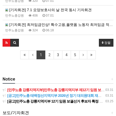
민주노총강원
320
07.01
[기자회견] 7.1 요양보호사의 날 전국 동시 기자회견
민주노총강원
406
07.01
[기자회견] 최저임금인상! 특수고용,플랫폼 노동자 최저임금 적용 촉구 강원지역본부 기자회견
민주노총강원
324
06.18
정렬
1
2
3
4
5
Notice
+
[민주노총 강릉지역지부]민주노총 강릉지역지부 제12기 임원 보궐선거결과 공고
03.31
[공고]민주노총 태백정선지역지부 2026년 정기 대의원대회 재소집 건
03.31
[공고]민주노총 강릉지역지부 12기 임원 보궐선거 후보자 확정 공고
03.25
보도/기자회견
+