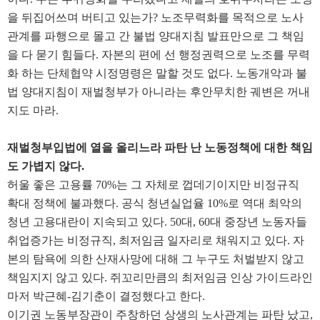
을 뒤집어쓰며 버티고 있는가
?
노조무력화를 목적으로 노사
관계를 파행으로 몰고 간 불법 양대지침 발표만으로 그 책임
을 다 묻기 힘들다
.
자본의 편에 선 행정권력으로 노조를 무력
화 하는 단체협약 시정명령은 말할 것도 없다
.
노동개악과 불
법 양대지침이 재벌청부가 아니라는 후안무치한 궤변은 꺼내
지도 마라
.
재벌청부입법에 열을 올리느라 파탄 난 노동정책에 대한 책임
도 가볍지 않다
.
허울 좋은 고용률
70%
는 그 자체로 껍데기이지만 비정규직
확대 정책에 불과했다
.
공식 청년실업율
10%
로 역대 최악의
청년 고용대란이 지속되고 있다
. 50
대
, 60
대 중장년 노동자들
취업증가는 비정규직
,
최저임금 일자리로 채워지고 있다
.
자
본의 탐욕에 의한 산재사망에 대해 그 누구도 처벌받지 않고
책임지지 않고 있다
.
쥐꼬리만큼의 최저임금 인상 가이드라인
마저 박근혜
-
김기춘이 결정했다고 한다
.
이기권 노동부장관이 주창하던 상생의 노사관계는 파탄 났고
,