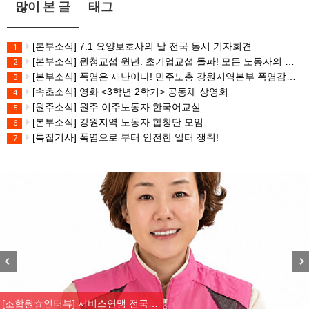
많이 본 글
태그
[본부소식] 7.1 요양보호사의 날 전국 동시 기자회견
1
[본부소식] 원청교섭 원년. 초기업교섭 돌파! 모든 노동자의 노동기본권 쟁취! 민주노총 7.15 총파업대회
2
[본부소식] 폭염은 재난이다! 민주노총 강원지역본부 폭염감시단 선포 기자회견
3
[속초소식] 영화 <3학년 2학기> 공동체 상영회
4
[원주소식] 원주 이주노동자 한국어교실
5
[본부소식] 강원지역 노동자 합창단 모임
6
[특집기사] 폭염으로 부터 안전한 일터 쟁취!
7
Previous
Nex
[조합원☆인터뷰] 서비스연맹 전국…