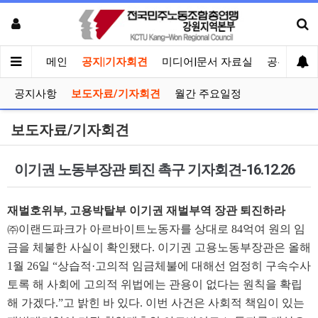
메인
공지|기자회견
미디어|문서 자료실
공유게시
공지사항
보도자료/기자회견
월간 주요일정
보도자료/기자회견
이기권 노동부장관 퇴진 촉구 기자회견-16.12.26
재벌호위부
,
고용박탈부 이기권 재벌부역 장관 퇴진하라
㈜
이랜드파크가 아르바이트노동자를 상대로
84
억여 원의 임
금을 체불한 사실이 확인됐다
.
이기권 고용노동부장관은 올해
1
월
26
일
“
상습적
·
고의적 임금체불에 대해선 엄정히 구속수사
토록 해 사회에 고의적 위법에는 관용이 없다는 원칙을 확립
해 가겠다
.”
고 밝힌 바 있다
.
이번 사건은 사회적 책임이 있는