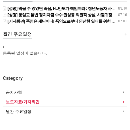
[성명] 막을 수 있었던 죽음, HL만도가 책임져라 : 청년노동자 사망사고의 철저한 진상규명과 재발방지 대책 마련하라
8일전
[성명] 통일교 불법 정치자금 수수 권성동 의원직 상실, 사필귀정이다
07.16
[기자회견] 폭염은 재난이다! 폭염으로부터 안전한 일터를 위한 민주노총 강원지역본부 폭염감시단 선포 기자회견
07.01
월간 주요일정
+
등록된 일정이 없습니다.
Category
공지사항
보도자료/기자회견
월간 주요일정