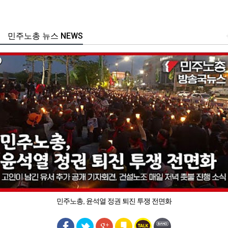
민주노총 뉴스 NEWS
민주노총, 윤석열 정권 퇴진 투쟁 전면화