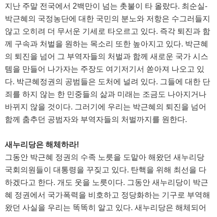
지난 주말 전국에서
2
백만이 넘는 촛불이 타 올랐다
.
최순실
-
박근혜의 국정농단에 대한 국민의 분노와 저항은 수그러들지
않고 오히려 더 무서운 기세로 타오르고 있다
.
즉각 퇴진과 함
께 구속과 처벌을 원하는 목소리 또한 높아지고 있다
.
박근혜
의 퇴진을 넘어 그 부역자들의 처벌과 함께 새로운 국가 시스
템을 만들어 나가자는 주장도 여기저기서 쏟아져 나오고 있
다
.
박근혜정권의 공범들은 도처에 널려 있다
.
그들에 대한 단
죄를 하지 않는 한 민중들의 삶과 미래는 조금도 나아지거나
바뀌지 않을 것이다
.
그러기에 우리는 박근혜의 퇴진을 넘어
함께 춤추던 공범자와 부역자들의 처벌까지를 원한다
.
새누리당은 해체하라
!
그동안 박근혜 정권의 수족 노릇을 도맡아 해왔던 새누리당
국회의원들이 대통령을 꾸짖고 있다
.
탄핵을 위해 최선을 다
하겠다고 한다
.
개도 웃을 노릇이다
.
그동안 새누리당이 박근
혜 정권에서 국가폭력을 비호하고 정당화하는 기구로 부역해
왔던 사실을 우리는 똑똑히 알고 있다
.
새누리당은 해체되어