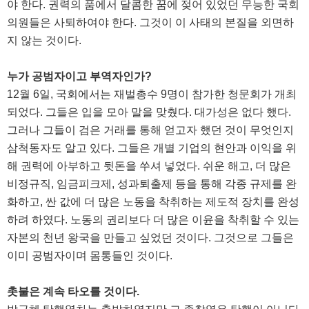
야 한다
.
권력의 품에서 달콤한 꿈에 젖어 있었던 무능한 국회
의원들은 사퇴하여야 한다
.
그것이 이 사태의 본질을 외면하
지 않는 것이다
.
누가 공범자이고 부역자인가
?
12
월
6
일
,
국회에서는 재벌총수
9
명이 참가한 청문회가 개최
되었다
.
그들은 입을 모아 말을 맞췄다
.
대가성은 없다 했다
.
그러나 그들이 검은 거래를 통해 얻고자 했던 것이 무엇인지
삼척동자도 알고 있다
.
그들은 개별 기업의 현안과 이익을 위
해 권력에 아부하고 뒷돈을 쑤셔 넣었다
.
쉬운 해고
,
더 많은
비정규직
,
임금피크제
,
성과퇴출제 등을 통해 각종 규제를 완
화하고
,
싼 값에 더 많은 노동을 착취하는 제도적 장치를 완성
하려 하였다
.
노동의 권리보다 더 많은 이윤을 착취할 수 있는
자본의 천년 왕국을 만들고 싶었던 것이다
.
그것으로 그들은
이미 공범자이며 몸통들인 것이다
.
촛불은 계속 타오를 것이다
.