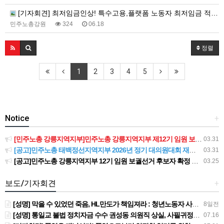
[기자회견] 최저임금인상! 특수고용,플랫폼 노동자 최저임금 적용 촉구 강원지역본부 기자회견
민주노총강원
324
06.18
정렬
1
2
3
4
5
Notice
+
[민주노총 강릉지역지부]민주노총 강릉지역지부 제12기 임원 보궐선거결과 공고
03.31
[공고]민주노총 태백정선지역지부 2026년 정기 대의원대회 재소집 건
03.31
[공고]민주노총 강릉지역지부 12기 임원 보궐선거 후보자 확정 공고
03.25
보도/기자회견
+
[성명] 막을 수 있었던 죽음, HL만도가 책임져라 : 청년노동자 사망사고의 철저한 진상규명과 재발방지 대책 마련하라
8일전
[성명] 통일교 불법 정치자금 수수 권성동 의원직 상실, 사필귀정이다
07.16