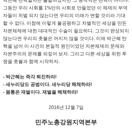
박근혜 탄핵열차는 출발하였지만 그 종착역은 탄핵이 아니다
.
그동안 우리 사회를
1%
만의 사회로 만들었던 이 체제의 부역
자들이 처벌 되지 않는다면 우리의 미래가 변할 것이라 기대
할 수 없다
.
이참에 이렇게 불공평하고 차별적인 세상을 만든
자본체제에 대한 대대적인 수술이 필요하다
.
그것이 완성되지
않는다면 우리의 촛불은 꺼지지 않을 것이다
.
이제 박근혜 탄
핵을 넘어 이 사건의 본질적 원인이었던 자본체제의 문제와
자본주의의 문제를 되짚어 보자
.
그리고 다른 세상을 위한 투
쟁을 촛불과 함께 시작하자
.
-
박근혜는 즉각 퇴진하라
!
-
새누리당도 공범이다
.
새누리당 해체하라
!
-
몸통은 재벌이다
.
재벌을 해체하라
!
2016
년
12
월
7
일
민주노총강원지역본부