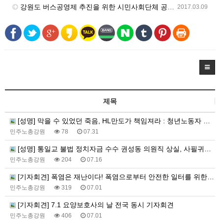
강원도 버스공영제 추진을 위한 시민사회단체 공동대책위원회 출범 기자회견
2017.03.09
제목
[성명] 막을 수 있었던 죽음, HL만도가 책임져라 : 청년노동자 사망사고의 철저한 진상규명과 재발방지 대책 마련하라
민주노총강원
78
07.31
[성명] 통일교 불법 정치자금 수수 권성동 의원직 상실, 사필귀정이다
민주노총강원
204
07.16
[기자회견] 폭염은 재난이다! 폭염으로부터 안전한 일터를 위한 민주노총 강원지역본부 폭염감시단 선포 기자회견
민주노총강원
319
07.01
[기자회견] 7.1 요양보호사의 날 전국 동시 기자회견
민주노총강원
406
07.01