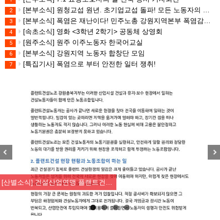
[본부소식] 원청교섭 원년. 초기업교섭 돌파! 모든 노동자의 노동기본권 쟁취! 민주노총 7.15 총파업대회
2
[본부소식] 폭염은 재난이다! 민주노총 강원지역본부 폭염감시단 선포 기자회견
3
[속초소식] 영화 <3학년 2학기> 공동체 상영회
4
[원주소식] 원주 이주노동자 한국어교실
5
[본부소식] 강원지역 노동자 합창단 모임
6
[특집기사] 폭염으로 부터 안전한 일터 쟁취!
7
Previous
Nex
[산별소식] 건설산업연맹 플랜트건…