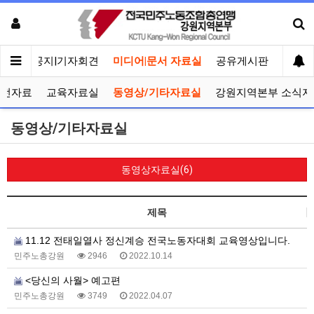
메인
공지|기자회견
미디어|문서 자료실
공유게시판
선거관
선전자료
교육자료실
동영상/기타자료실
강원지역본부 소식지
동영상/기타자료실
동영상자료실(6)
제목
11.12 전태일열사 정신계승 전국노동자대회 교육영상입니다.
민주노총강원
2946
2022.10.14
<당신의 사월> 예고편
민주노총강원
3749
2022.04.07