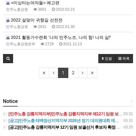
<미싱타는여자들> 예고편
민주노총강원
3801
2022.02.23
2022 설맞이 귀향길 선전전
민주노총강원
2831
2022.01.30
2021 활동가수련회 '나의 민주노조, 나의 힘! 나의 삶!'
민주노총강원본부
2729
2021.12.13
정렬
목록
1
2
Notice
+
[민주노총 강릉지역지부]민주노총 강릉지역지부 제12기 임원 보궐선거결과 공고
03.31
[공고]민주노총 태백정선지역지부 2026년 정기 대의원대회 재소집 건
03.31
[공고]민주노총 강릉지역지부 12기 임원 보궐선거 후보자 확정 공고
03.25