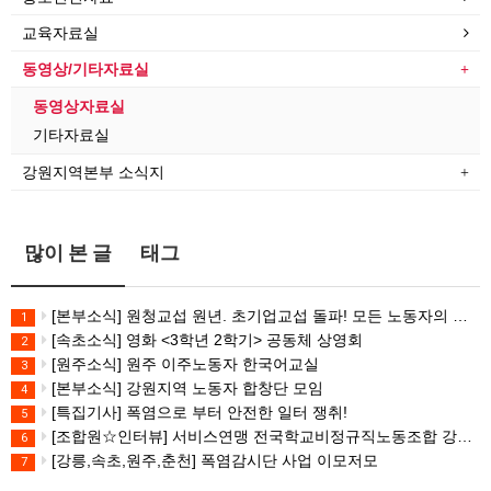
교육자료실
동영상/기타자료실
동영상자료실
기타자료실
강원지역본부 소식지
많이 본 글
태그
[본부소식] 원청교섭 원년. 초기업교섭 돌파! 모든 노동자의 노동기본권 쟁취! 민주노총 7.15 총파업대회
1
[속초소식] 영화 <3학년 2학기> 공동체 상영회
2
[원주소식] 원주 이주노동자 한국어교실
3
[본부소식] 강원지역 노동자 합창단 모임
4
[특집기사] 폭염으로 부터 안전한 일터 쟁취!
5
[조합원☆인터뷰] 서비스연맹 전국학교비정규직노동조합 강원지부 김유미 춘천지회장
6
[강릉,속초,원주,춘천] 폭염감시단 사업 이모저모
7