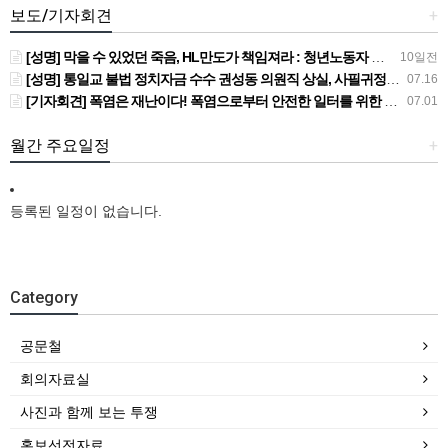
보도/기자회견
+
[성명] 막을 수 있었던 죽음, HL만도가 책임져라 : 청년노동자 사망사고의 철저한 진상규명과 재발방지 대책 마련하라
10일전
[성명] 통일교 불법 정치자금 수수 권성동 의원직 상실, 사필귀정이다
07.16
[기자회견] 폭염은 재난이다! 폭염으로부터 안전한 일터를 위한 민주노총 강원지역본부 폭염감시단 선포 기자회견
07.01
월간 주요일정
+
등록된 일정이 없습니다.
Category
공문철
회의자료실
사진과 함께 보는 투쟁
홍보선전자료