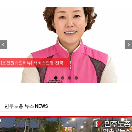
Previous
Nex
[조합원☆인터뷰] 서비스연맹 전국…
민주노총 뉴스 NEWS