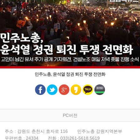
민주노총, 윤석열 정권 퇴진 투쟁 전면화
PC버전
주소 : 강원도 춘천시 효자로 116
민주노총 강원지역본부
우편번호 : 24334
전화 : 033)261-5618,5619