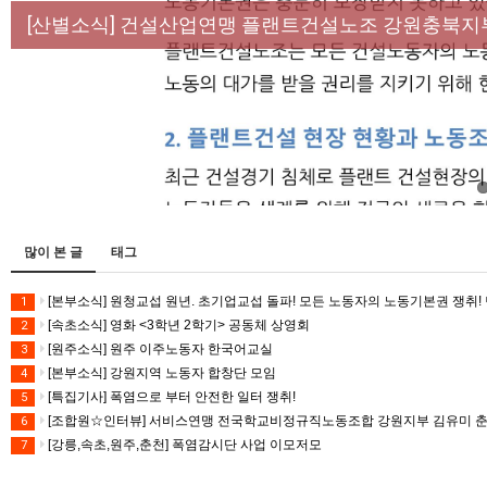
[성명] 막을 수 있었던 죽음, HL만도가 책임져라 :
[산별소식] 건설산업연맹 플랜트건설노조 강원충북지
[강릉,속초,원주,춘천] 폭염감시단 사업 이모저모
[조합원☆인터뷰] 서비스연맹 전국학교비정규직노동
[본부소식] 강원지역 노동자 합창단 모임
많이 본 글
태그
[본부소식] 원청교섭 원년. 초기업교섭 돌파! 모든 노동자의 노동기본권 쟁취! 
1
[속초소식] 영화 <3학년 2학기> 공동체 상영회
2
[원주소식] 원주 이주노동자 한국어교실
3
[본부소식] 강원지역 노동자 합창단 모임
4
[특집기사] 폭염으로 부터 안전한 일터 쟁취!
5
[조합원☆인터뷰] 서비스연맹 전국학교비정규직노동조합 강원지부 김유미 
6
[강릉,속초,원주,춘천] 폭염감시단 사업 이모저모
7