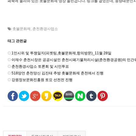
페북에 올라와 있는 촛불문화제 영상 올린겁니다. 링크를 걸었는데, 용량때문인지
촛불문화제
,
춘천환경사업소
태그 관련글
1인시위 및 투쟁일지(피켓팅,촛불문화제,항의방문)_11월 28일
이재수 춘천시장은 공공시설인 춘천시폐기물처리시설(춘천환경공원)의 민간위
춘천환경사업소 토론회 및 시민투표
518망언 춘천망신 김진태 추방 촛불문화제 춘천에서 진행
강원정보문화진흥원 토요 선전전 진행