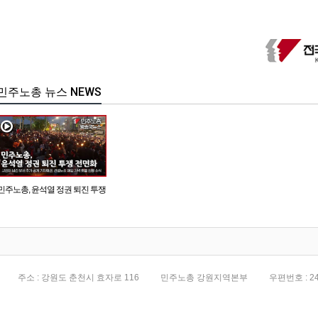
민주노총 뉴스 NEWS
민주노총, 윤석열 정권 퇴진 투쟁
전면화
주소 : 강원도 춘천시 효자로 116
민주노총 강원지역본부
우편번호 : 24