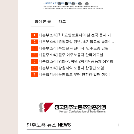
많이 본 글
태그
[본부소식] 7.1 요양보호사의 날 전국 동시 기자회견
1
[본부소식] 원청교섭 원년. 초기업교섭 돌파! 모든 노동자의 노동기본권 쟁취! 민주노총 7.15 총파업대회
2
[본부소식] 폭염은 재난이다! 민주노총 강원지역본부 폭염감시단 선포 기자회견
3
[원주소식] 원주 이주노동자 한국어교실
4
[속초소식] 영화 <3학년 2학기> 공동체 상영회
5
[본부소식] 강원지역 노동자 합창단 모임
6
[특집기사] 폭염으로 부터 안전한 일터 쟁취!
7
민주노총 뉴스 NEWS
+