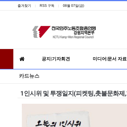
즐겨찾기
RSS 구독
08월 07일(금)
공지|기자회견
미디어|문서 자
카드뉴스
1인시위 및 투쟁일지(피켓팅,촛불문화제,항