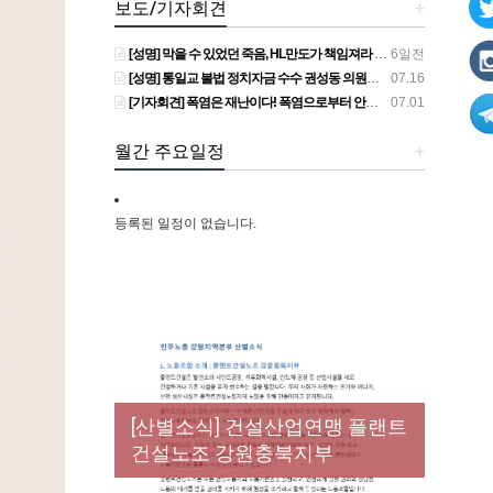
보도/기자회견
+
[성명] 막을 수 있었던 죽음, HL만도가 책임져라 : 청년노동자 사망사고의 철저한 진상규명과 재발방지 대책 마련하라
6일전
[성명] 통일교 불법 정치자금 수수 권성동 의원직 상실, 사필귀정이다
07.16
[기자회견] 폭염은 재난이다! 폭염으로부터 안전한 일터를 위한 민주노총 강원지역본부 폭염감시단 선포 기자회견
07.01
월간 주요일정
+
등록된 일정이 없습니다.
New
[성명] 막을 수 있었던 죽음, HL만
도가 책임져라 : 청년노동자 사
[조합원☆인터뷰] 서비스연맹 전
망사고의 철저한 진상규명과 재
[산별소식] 건설산업연맹 플랜트
[강릉,속초,원주,춘천] 폭염감시
국학교비정규직노동조합 강원
[본부소식] 강원지역 노동자 합
발방지 대책 마련하라
건설노조 강원충북지부
단 사업 이모저모
지부 김유미 춘천지회장
창단 모임