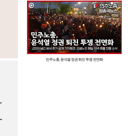
민주노총, 윤석열 정권 퇴진 투쟁 전면화