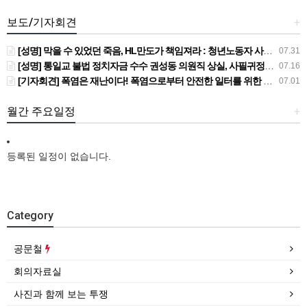
보도/기자회견
+
[성명] 막을 수 있었던 죽음, HL만도가 책임져라 : 청년노동자 사망사고의 철저한 진상규명과 재발방지 대책 마련하라
07.31
[성명] 통일교 불법 정치자금 수수 권성동 의원직 상실, 사필귀정이다
07.16
[기자회견] 폭염은 재난이다! 폭염으로부터 안전한 일터를 위한 민주노총 강원지역본부 폭염감시단 선포 기자회견
07.01
월간 주요일정
+
등록된 일정이 없습니다.
Category
공문철
회의자료실
사진과 함께 보는 투쟁