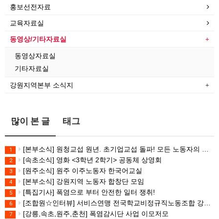
홍보선전자료
교육자료실
동영상/기타자료실
동영상자료실
기타자료실
강원지역본부 소식지
많이 본 글
태그
[본부소식] 원청교섭 원년. 초기업교섭 돌파! 모든 노동자의 노동기본권 쟁취! 민주노총 7.15 총파업대회
1
[속초소식] 영화 <3학년 2학기> 공동체 상영회
2
[원주소식] 원주 이주노동자 한국어교실
3
[본부소식] 강원지역 노동자 합창단 모임
4
[특집기사] 폭염으로 부터 안전한 일터 쟁취!
5
[조합원☆인터뷰] 서비스연맹 전국학교비정규직노동조합 강원지부 김유미 춘천지회장
6
[강릉,속초,원주,춘천] 폭염감시단 사업 이모저모
7