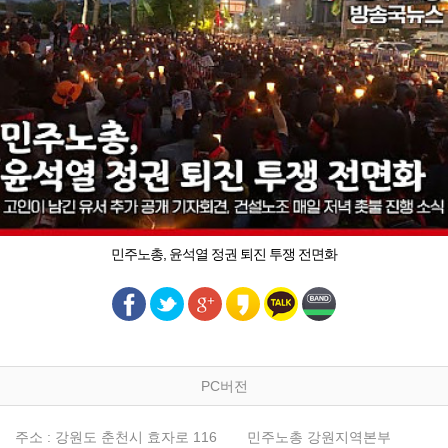
민주노총, 윤석열 정권 퇴진 투쟁 전면화
PC버전
주소 : 강원도 춘천시 효자로 116
민주노총 강원지역본부