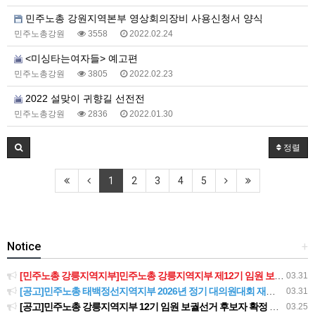
민주노총 강원지역본부 영상회의장비 사용신청서 양식
민주노총강원
3558
2022.02.24
<미싱타는여자들> 예고편
민주노총강원
3805
2022.02.23
2022 설맞이 귀향길 선전전
민주노총강원
2836
2022.01.30
정렬
1
2
3
4
5
Notice
+
[민주노총 강릉지역지부]민주노총 강릉지역지부 제12기 임원 보궐선거결과 공고
03.31
[공고]민주노총 태백정선지역지부 2026년 정기 대의원대회 재소집 건
03.31
[공고]민주노총 강릉지역지부 12기 임원 보궐선거 후보자 확정 공고
03.25