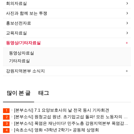
회의자료실
사진과 함께 보는 투쟁
홍보선전자료
교육자료실
동영상/기타자료실
동영상자료실
기타자료실
강원지역본부 소식지
많이 본 글
태그
[본부소식] 7.1 요양보호사의 날 전국 동시 기자회견
1
[본부소식] 원청교섭 원년. 초기업교섭 돌파! 모든 노동자의 노동기본권 쟁취! 민주노총 7.15 총파업대회
2
[본부소식] 폭염은 재난이다! 민주노총 강원지역본부 폭염감시단 선포 기자회견
3
[속초소식] 영화 <3학년 2학기> 공동체 상영회
4