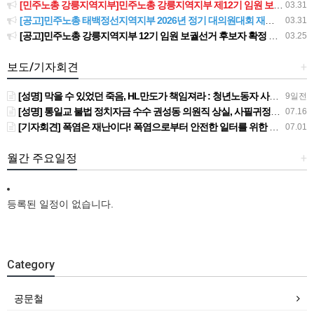
[민주노총 강릉지역지부]민주노총 강릉지역지부 제12기 임원 보궐선거결과 공고
03.31
[공고]민주노총 태백정선지역지부 2026년 정기 대의원대회 재소집 건
03.31
[공고]민주노총 강릉지역지부 12기 임원 보궐선거 후보자 확정 공고
03.25
보도/기자회견
+
[성명] 막을 수 있었던 죽음, HL만도가 책임져라 : 청년노동자 사망사고의 철저한 진상규명과 재발방지 대책 마련하라
9일전
[성명] 통일교 불법 정치자금 수수 권성동 의원직 상실, 사필귀정이다
07.16
[기자회견] 폭염은 재난이다! 폭염으로부터 안전한 일터를 위한 민주노총 강원지역본부 폭염감시단 선포 기자회견
07.01
월간 주요일정
+
등록된 일정이 없습니다.
Category
공문철