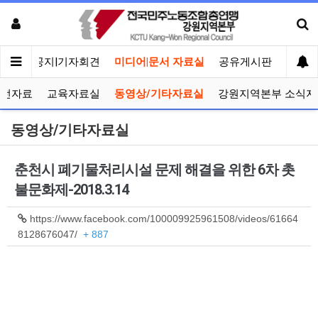
메인
공지|기자회견
미디어|문서 자료실
공유게시판
선거관
선전자료
교육자료실
동영상/기타자료실
강원지역본부 소식지
동영상/기타자료실
춘천시 폐기물처리시설 문제 해결을 위한 6차 촛
불문화제-2018.3.14
https://www.facebook.com/100009925961508/videos/61664
8128676047/
+ 887