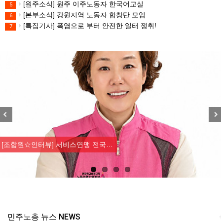
[원주소식] 원주 이주노동자 한국어교실
5
[본부소식] 강원지역 노동자 합창단 모임
6
[특집기사] 폭염으로 부터 안전한 일터 쟁취!
7
Previous
Nex
[조합원☆인터뷰] 서비스연맹 전국…
민주노총 뉴스 NEWS