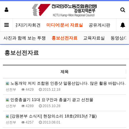
메인
공지|기자회견
미디어|문서 자료실
공유게시판
선거관
사진과 함께 보는 투쟁
홍보선전자료
교육자료실
동영상/
홍보선전자료
제목
노동개악 저지 조합원 인증샷 말풍선입니다. 많은 활용 바랍니다.
선전부
4429
2015.12.18
민중총궐기 11대 요구안과 총궐기 광고 선전물
선전부
4289
2015.10.28
[강원본부 소식지] 현장의소리 18호(2013년 7월)
선전부
4257
2013.08.01