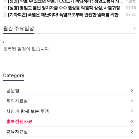
[성명] 막을 수 있었던 죽음, HL만도가 책임져라 : 청년노동자 사망사고의 철저한 진상규명과 재발방지 대책 마련하라
9일전
[성명] 통일교 불법 정치자금 수수 권성동 의원직 상실, 사필귀정이다
07.16
[기자회견] 폭염은 재난이다! 폭염으로부터 안전한 일터를 위한 민주노총 강원지역본부 폭염감시단 선포 기자회견
07.01
월간 주요일정
+
등록된 일정이 없습니다.
Category
공문철
회의자료실
사진과 함께 보는 투쟁
홍보선전자료
교육자료실