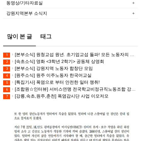
동영상/기타자료실
강원지역본부 소식지
많이 본 글
태그
[본부소식] 원청교섭 원년. 초기업교섭 돌파! 모든 노동자의 노동기본권 쟁취! 민주노총 7.15 총파업대회
1
[속초소식] 영화 <3학년 2학기> 공동체 상영회
2
[본부소식] 강원지역 노동자 합창단 모임
3
[원주소식] 원주 이주노동자 한국어교실
4
[특집기사] 폭염으로 부터 안전한 일터 쟁취!
5
[조합원☆인터뷰] 서비스연맹 전국학교비정규직노동조합 강원지부 김유미 춘천지회장
6
[강릉,속초,원주,춘천] 폭염감시단 사업 이모저모
7