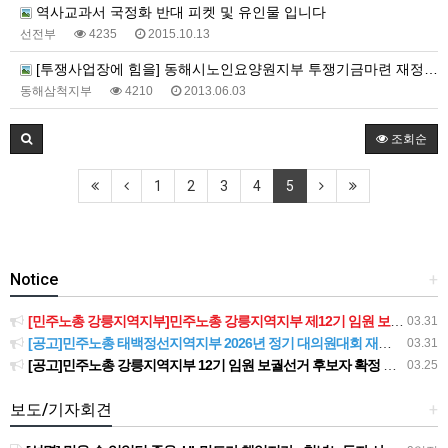
역사교과서 국정화 반대 피켓 및 유인물 입니다
선전부
4235
2015.10.13
[투쟁사업장에 힘을] 동해시노인요양원지부 투쟁기금마련 재정사업에 함께 해주세요
동해삼척지부
4210
2013.06.03
조회순
1
2
3
4
5
Notice
+
[민주노총 강릉지역지부]민주노총 강릉지역지부 제12기 임원 보궐선거결과 공고
03.31
[공고]민주노총 태백정선지역지부 2026년 정기 대의원대회 재소집 건
03.31
[공고]민주노총 강릉지역지부 12기 임원 보궐선거 후보자 확정 공고
03.25
보도/기자회견
+