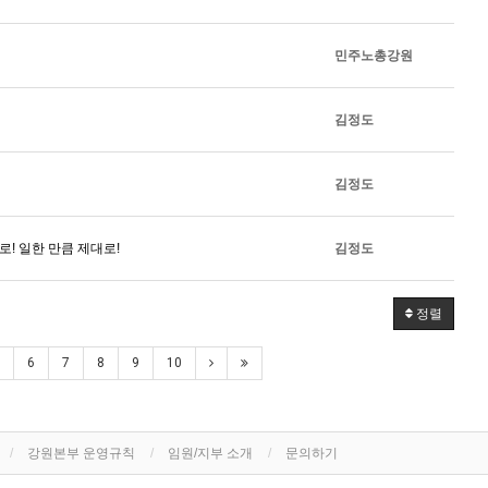
민주노총강원
김정도
김정도
! 일한 만큼 제대로!
김정도
정렬
6
7
8
9
10
강원본부 운영규칙
임원/지부 소개
문의하기