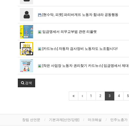
[현수막, 피켓] 파리바게뜨 노동자 힘내라 공동행동
임금명세서 의무교부법 관련 리플렛
[카드뉴스] 자동차 검사정비 노동자도 노조합시다!
[작은 사업장 노동자 권리찾기 카드뉴스] 임금명세서 제대로
검색
1
2
3
4
5
창립 선언문
기본과제[선언/강령]
마크해설
민주노총가