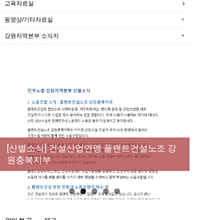
교육자료실
동영상/기타자료실
강원지역본부 소식지
[성명] 막을 수 있었던 죽음, HL만도가 책임져
라 : 청년노동자 사망사고의 철저한 진상규명
[산별소식] 건설산업연맹 플랜트건설노조 강
[강릉,속초,원주,춘천] 폭염감시단 사업 이모저
[조합원☆인터뷰] 서비스연맹 전국학교비정
과 재발방지 대책 마련하라
원충북지부
모
규직노동조합 강원지부 김유미 춘천지회장
[본부소식] 강원지역 노동자 합창단 모임