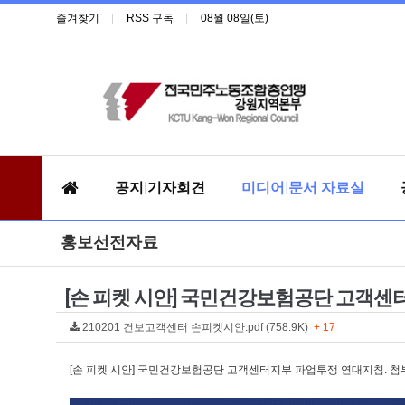
즐겨찾기
RSS 구독
08월 08일(토)
공지|기자회견
미디어|문서 자료실
홍보선전자료
[손 피켓 시안] 국민건강보험공단 고객
210201 건보고객센터 손피켓시안.pdf (758.9K)
+ 17
[손 피켓 시안] 국민건강보험공단 고객센터지부 파업투쟁 연대지침. 첨