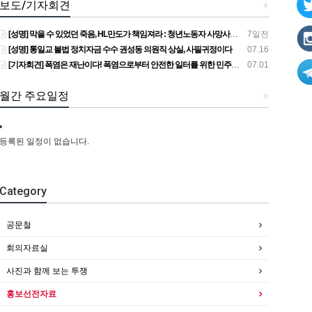
보도/기자회견
+
[성명] 막을 수 있었던 죽음, HL만도가 책임져라 : 청년노동자 사망사고의 철저한 진상규명과 재발방지 대책 마련하라
7일전
[성명] 통일교 불법 정치자금 수수 권성동 의원직 상실, 사필귀정이다
07.16
[기자회견] 폭염은 재난이다! 폭염으로부터 안전한 일터를 위한 민주노총 강원지역본부 폭염감시단 선포 기자회견
07.01
월간 주요일정
+
등록된 일정이 없습니다.
Category
공문철
회의자료실
사진과 함께 보는 투쟁
홍보선전자료