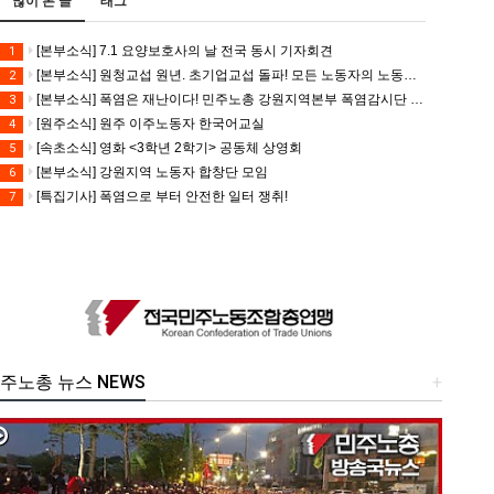
많이 본 글
태그
[본부소식] 7.1 요양보호사의 날 전국 동시 기자회견
1
[본부소식] 원청교섭 원년. 초기업교섭 돌파! 모든 노동자의 노동기본권 쟁취! 민주노총 7.15 총파업대회
2
[본부소식] 폭염은 재난이다! 민주노총 강원지역본부 폭염감시단 선포 기자회견
3
[원주소식] 원주 이주노동자 한국어교실
4
[속초소식] 영화 <3학년 2학기> 공동체 상영회
5
[본부소식] 강원지역 노동자 합창단 모임
6
[특집기사] 폭염으로 부터 안전한 일터 쟁취!
7
주노총 뉴스 NEWS
+