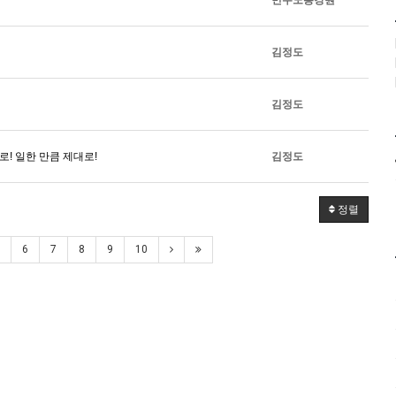
김정도
김정도
! 일한 만큼 제대로!
김정도
정렬
6
7
8
9
10