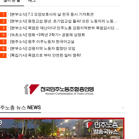
많이 본 글
태그
[본부소식] 7.1 요양보호사의 날 전국 동시 기자회견
1
[본부소식] 원청교섭 원년. 초기업교섭 돌파! 모든 노동자의 노동기본권 쟁취! 민주노총 7.15 총파업대회
2
[본부소식] 폭염은 재난이다! 민주노총 강원지역본부 폭염감시단 선포 기자회견
3
[속초소식] 영화 <3학년 2학기> 공동체 상영회
4
[원주소식] 원주 이주노동자 한국어교실
5
[본부소식] 강원지역 노동자 합창단 모임
6
[특집기사] 폭염으로 부터 안전한 일터 쟁취!
7
주노총 뉴스 NEWS
+