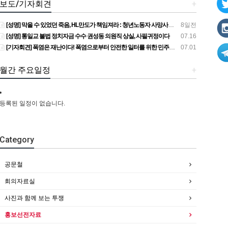
보도/기자회견
+
[성명] 막을 수 있었던 죽음, HL만도가 책임져라 : 청년노동자 사망사고의 철저한 진상규명과 재발방지 대책 마련하라
8일전
[성명] 통일교 불법 정치자금 수수 권성동 의원직 상실, 사필귀정이다
07.16
[기자회견] 폭염은 재난이다! 폭염으로부터 안전한 일터를 위한 민주노총 강원지역본부 폭염감시단 선포 기자회견
07.01
월간 주요일정
+
등록된 일정이 없습니다.
Category
공문철
회의자료실
사진과 함께 보는 투쟁
홍보선전자료