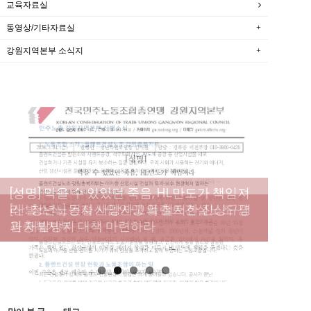
교육자료실
동영상/기타자료실
강원지역본부 소식지
[성명] 막을 수 있었던 죽음, HL만도가 책임져
라 : 청년노동자 사망사고의 철저한 진상규명
[산별소식] 건설산업연맹 플랜트건설노조 강
[강릉,속초,원주,춘천] 폭염감시단 사업 이모저
[조합원☆인터뷰] 서비스연맹 전국학교비정
과 재발방지 대책 마련하라
원충북지부
모
규직노동조합 강원지부 김유미 춘천지회장
[본부소식] 강원지역 노동자 합창단 모임