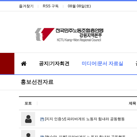
즐겨찾기
RSS 구독
08월 08일(토)
공지|기자회견
미디어|문서 자료실
홍보선전자료
포토
제목
[지지 인증샷] 파리바게뜨 노동자 힘내라 공동행동
[현수막, 피켓] 파리바게뜨 노동자 힘내라 공동행동