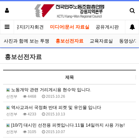
메인
공지|기자회견
미디어|문서 자료실
공유게시판
선거관
사진과 함께 보는 투쟁
홍보선전자료
교육자료실
동영상/
홍보선전자료
제목
노동개악 관련 거리게시용 현수막 입니다.
선전부
4468
2015.10.26
역사교과서 국정화 반대 피켓 및 유인물 입니다
선전부
4233
2015.10.13
[10/7] 대시민 선전용 피켓입니다.11월 14일까지 사용 가능!
선전부
3105
2015.10.07