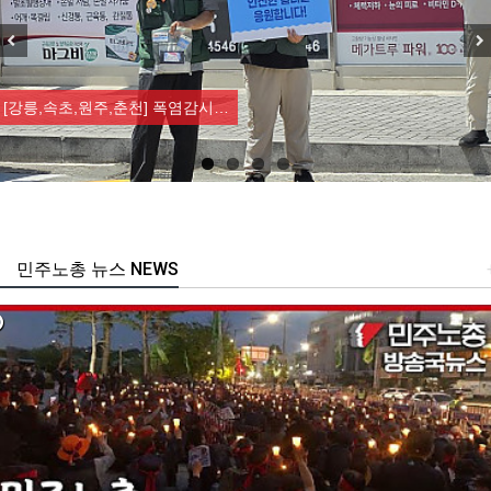
Previous
Nex
[강릉,속초,원주,춘천] 폭염감시…
민주노총 뉴스 NEWS