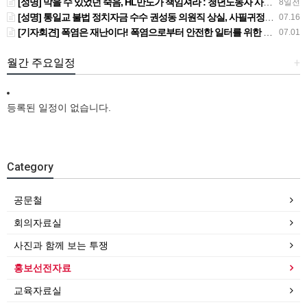
[성명] 막을 수 있었던 죽음, HL만도가 책임져라 : 청년노동자 사망사고의 철저한 진상규명과 재발방지 대책 마련하라
8일전
[성명] 통일교 불법 정치자금 수수 권성동 의원직 상실, 사필귀정이다
07.16
[기자회견] 폭염은 재난이다! 폭염으로부터 안전한 일터를 위한 민주노총 강원지역본부 폭염감시단 선포 기자회견
07.01
월간 주요일정
+
등록된 일정이 없습니다.
Category
공문철
회의자료실
사진과 함께 보는 투쟁
홍보선전자료
교육자료실