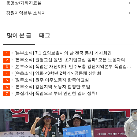
동영상/기타자료실
강원지역본부 소식지
많이 본 글
태그
[본부소식] 7.1 요양보호사의 날 전국 동시 기자회견
1
[본부소식] 원청교섭 원년. 초기업교섭 돌파! 모든 노동자의 노동기본권 쟁취! 민주노총 7.15 총파업대회
2
[본부소식] 폭염은 재난이다! 민주노총 강원지역본부 폭염감시단 선포 기자회견
3
[속초소식] 영화 <3학년 2학기> 공동체 상영회
4
[원주소식] 원주 이주노동자 한국어교실
5
[본부소식] 강원지역 노동자 합창단 모임
6
[특집기사] 폭염으로 부터 안전한 일터 쟁취!
7