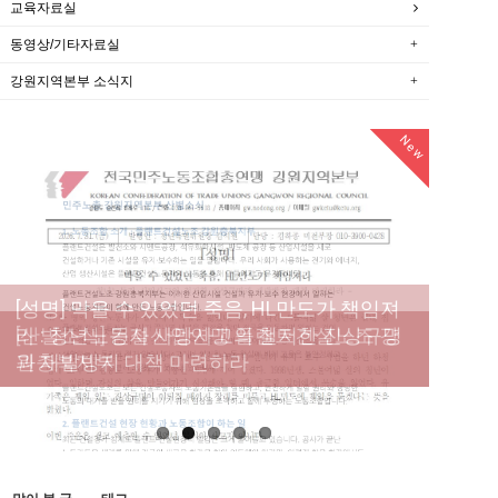
교육자료실
동영상/기타자료실
강원지역본부 소식지
New
New
New
New
[성명] 막을 수 있었던 죽음, HL만도가 책임져
라 : 청년노동자 사망사고의 철저한 진상규명
[산별소식] 건설산업연맹 플랜트건설노조 강
[강릉,속초,원주,춘천] 폭염감시단 사업 이모저
[조합원☆인터뷰] 서비스연맹 전국학교비정
과 재발방지 대책 마련하라
원충북지부
모
규직노동조합 강원지부 김유미 춘천지회장
[본부소식] 강원지역 노동자 합창단 모임