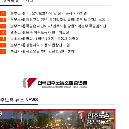
많이 본 글
태그
[본부소식] 7.1 요양보호사의 날 전국 동시 기자회견
1
[본부소식] 원청교섭 원년. 초기업교섭 돌파! 모든 노동자의 노동기본권 쟁취! 민주노총 7.15 총파업대회
2
[본부소식] 폭염은 재난이다! 민주노총 강원지역본부 폭염감시단 선포 기자회견
3
[원주소식] 원주 이주노동자 한국어교실
4
[속초소식] 영화 <3학년 2학기> 공동체 상영회
5
[본부소식] 강원지역 노동자 합창단 모임
6
[특집기사] 폭염으로 부터 안전한 일터 쟁취!
7
주노총 뉴스 NEWS
+