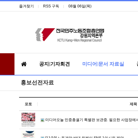
즐겨찾기
RSS 구독
08월 06일(목)
공지|기자회견
미디어|문서 자료실
홍보선전자료
포토
제목
미디어오늘 민중총궐기 특별판 보관중. 필요한 사업장에
[11/19] 노동개악 반대 릴레이 SNS 1인시위 제안