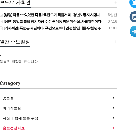
보도/기자회견
+
[성명] 막을 수 있었던 죽음, HL만도가 책임져라 : 청년노동자 사망사고의 철저한 진상규명과 재발방지 대책 마련하라
6일전
[성명] 통일교 불법 정치자금 수수 권성동 의원직 상실, 사필귀정이다
07.16
[기자회견] 폭염은 재난이다! 폭염으로부터 안전한 일터를 위한 민주노총 강원지역본부 폭염감시단 선포 기자회견
07.01
월간 주요일정
+
등록된 일정이 없습니다.
Category
공문철
회의자료실
사진과 함께 보는 투쟁
홍보선전자료