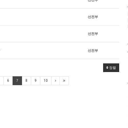
선전부
선전부
상
선전부
정렬
6
7
8
9
10