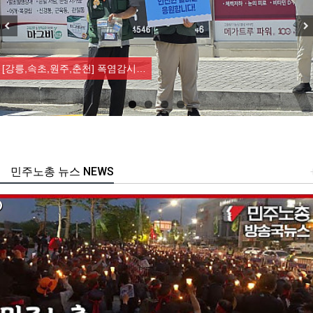
Previous
Nex
[강릉,속초,원주,춘천] 폭염감시…
민주노총 뉴스 NEWS