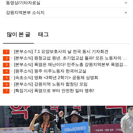
동영상/기타자료실
강원지역본부 소식지
많이 본 글
태그
[본부소식] 7.1 요양보호사의 날 전국 동시 기자회견
1
[본부소식] 원청교섭 원년. 초기업교섭 돌파! 모든 노동자의 노동기본권 쟁취! 민주노총 7.15 총파업대회
2
[본부소식] 폭염은 재난이다! 민주노총 강원지역본부 폭염감시단 선포 기자회견
3
[원주소식] 원주 이주노동자 한국어교실
4
[속초소식] 영화 <3학년 2학기> 공동체 상영회
5
[본부소식] 강원지역 노동자 합창단 모임
6
[특집기사] 폭염으로 부터 안전한 일터 쟁취!
7