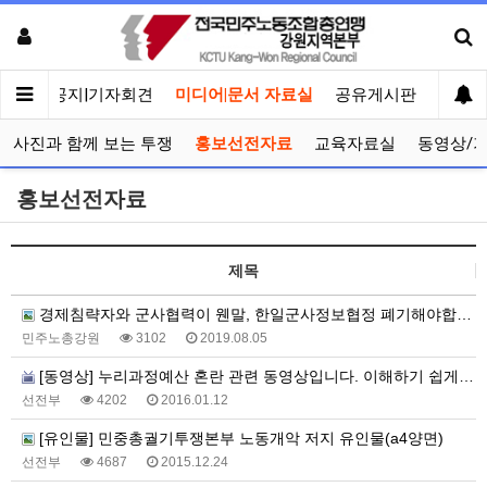
메인
공지|기자회견
미디어|문서 자료실
공유게시판
선거관
사진과 함께 보는 투쟁
홍보선전자료
교육자료실
동영상/
홍보선전자료
제목
경제침략자와 군사협력이 웬말, 한일군사정보협정 폐기해야합니다.
민주노총강원
3102
2019.08.05
[동영상] 누리과정예산 혼란 관련 동영상입니다. 이해하기 쉽게 만들어졌습니다.
선전부
4202
2016.01.12
[유인물] 민중총궐기투쟁본부 노동개악 저지 유인물(a4양면)
선전부
4687
2015.12.24