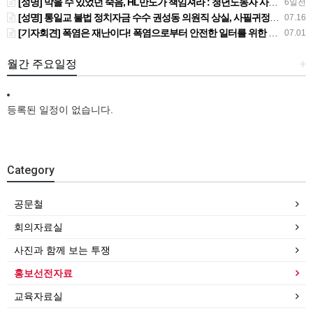
[성명] 막을 수 있었던 죽음, HL만도가 책임져라 : 청년노동자 사망사고의 철저한 진상규명과 재발방지 대책 마련하라
6일전
[성명] 통일교 불법 정치자금 수수 권성동 의원직 상실, 사필귀정이다
07.16
[기자회견] 폭염은 재난이다! 폭염으로부터 안전한 일터를 위한 민주노총 강원지역본부 폭염감시단 선포 기자회견
07.01
월간 주요일정
+
등록된 일정이 없습니다.
Category
공문철
회의자료실
사진과 함께 보는 투쟁
홍보선전자료
교육자료실