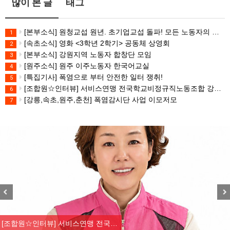
많이 본 글
태그
[본부소식] 원청교섭 원년. 초기업교섭 돌파! 모든 노동자의 노동기본권 쟁취! 민주노총 7.15 총파업대회
1
[속초소식] 영화 <3학년 2학기> 공동체 상영회
2
[본부소식] 강원지역 노동자 합창단 모임
3
[원주소식] 원주 이주노동자 한국어교실
4
[특집기사] 폭염으로 부터 안전한 일터 쟁취!
5
[조합원☆인터뷰] 서비스연맹 전국학교비정규직노동조합 강원지부 김유미 춘천지회장
6
[강릉,속초,원주,춘천] 폭염감시단 사업 이모저모
7
Previous
Nex
[조합원☆인터뷰] 서비스연맹 전국…