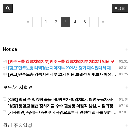
정렬
1
2
3
4
5
Notice
+
[민주노총 강릉지역지부]민주노총 강릉지역지부 제12기 임원 보궐선거결과 공고
03.31
[공고]민주노총 태백정선지역지부 2026년 정기 대의원대회 재소집 건
03.31
[공고]민주노총 강릉지역지부 12기 임원 보궐선거 후보자 확정 공고
03.25
보도/기자회견
+
[성명] 막을 수 있었던 죽음, HL만도가 책임져라 : 청년노동자 사망사고의 철저한 진상규명과 재발방지 대책 마련하라
9일전
[성명] 통일교 불법 정치자금 수수 권성동 의원직 상실, 사필귀정이다
07.16
[기자회견] 폭염은 재난이다! 폭염으로부터 안전한 일터를 위한 민주노총 강원지역본부 폭염감시단 선포 기자회견
07.01
월간 주요일정
+