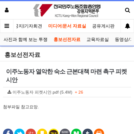
메인
공지|기자회견
미디어|문서 자료실
공유게시판
선거관
사진과 함께 보는 투쟁
홍보선전자료
교육자료실
동영상/
홍보선전자료
이주노동자 열악한 숙소 근본대책 마련 촉구 피켓
시안
이주노동자 피켓시안.pdf (5.4M)
+ 26
첨부파일 참고요망.