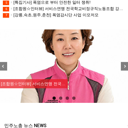
[특집기사] 폭염으로 부터 안전한 일터 쟁취!
5
[조합원☆인터뷰] 서비스연맹 전국학교비정규직노동조합 강원지부 김유미 춘천지회장
6
[강릉,속초,원주,춘천] 폭염감시단 사업 이모저모
7
Previous
Nex
[조합원☆인터뷰] 서비스연맹 전국…
민주노총 뉴스 NEWS