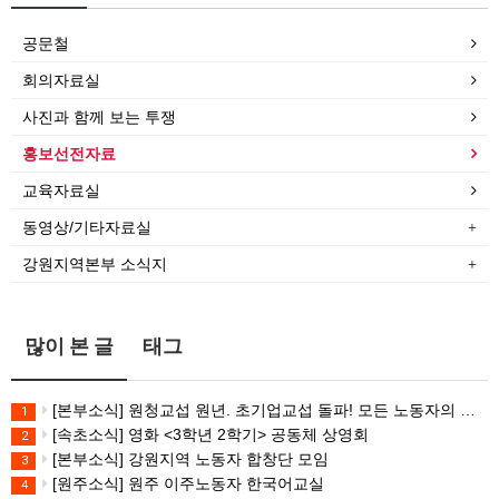
공문철
회의자료실
사진과 함께 보는 투쟁
홍보선전자료
교육자료실
동영상/기타자료실
강원지역본부 소식지
많이 본 글
태그
[본부소식] 원청교섭 원년. 초기업교섭 돌파! 모든 노동자의 노동기본권 쟁취! 민주노총 7.15 총파업대회
1
[속초소식] 영화 <3학년 2학기> 공동체 상영회
2
[본부소식] 강원지역 노동자 합창단 모임
3
[원주소식] 원주 이주노동자 한국어교실
4