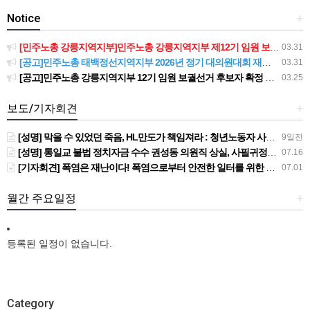
Notice
+
[민주노총 강릉지역지부]민주노총 강릉지역지부 제12기 임원 보궐선거결과 공고
03.31
[공고]민주노총 태백정선지역지부 2026년 정기 대의원대회 재소집 건
03.31
[공고]민주노총 강릉지역지부 12기 임원 보궐선거 후보자 확정 공고
03.25
보도/기자회견
+
[성명] 막을 수 있었던 죽음, HL만도가 책임져라 : 청년노동자 사망사고의 철저한 진상규명과 재발방지 대책 마련하라
9일전
[성명] 통일교 불법 정치자금 수수 권성동 의원직 상실, 사필귀정이다
07.16
[기자회견] 폭염은 재난이다! 폭염으로부터 안전한 일터를 위한 민주노총 강원지역본부 폭염감시단 선포 기자회견
07.01
월간 주요일정
+
등록된 일정이 없습니다.
Category