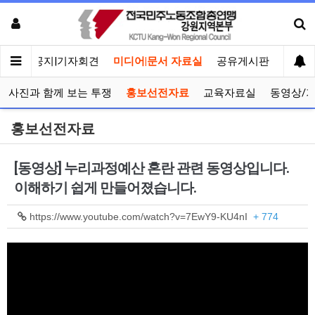
메인
공지|기자회견
미디어|문서 자료실
공유게시판
선거관
사진과 함께 보는 투쟁
홍보선전자료
교육자료실
동영상/
홍보선전자료
[동영상] 누리과정예산 혼란 관련 동영상입니다.
이해하기 쉽게 만들어졌습니다.
https://www.youtube.com/watch?v=7EwY9-KU4nI
+ 774