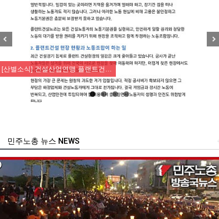
Previous
Nex
[산별소식] 건설산업연맹 플랜트건…
민주노총 뉴스 NEWS