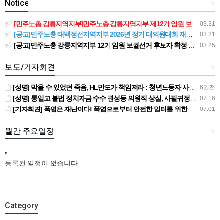
Notice
+
[민주노총 강릉지역지부]민주노총 강릉지역지부 제12기 임원 보궐선거결과 공고
03.31
[공고]민주노총 태백정선지역지부 2026년 정기 대의원대회 재소집 건
03.31
[공고]민주노총 강릉지역지부 12기 임원 보궐선거 후보자 확정 공고
03.25
보도/기자회견
+
[성명] 막을 수 있었던 죽음, HL만도가 책임져라 : 청년노동자 사망사고의 철저한 진상규명과 재발방지 대책 마련하라
6일전
[성명] 통일교 불법 정치자금 수수 권성동 의원직 상실, 사필귀정이다
07.16
[기자회견] 폭염은 재난이다! 폭염으로부터 안전한 일터를 위한 민주노총 강원지역본부 폭염감시단 선포 기자회견
07.01
월간 주요일정
+
등록된 일정이 없습니다.
Category