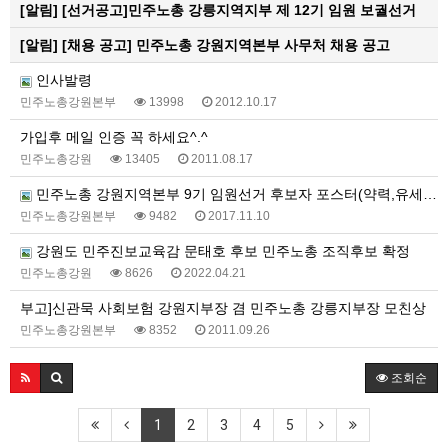
[알림]
[선거공고]민주노총 강릉지역지부 제 12기 임원 보궐선거
[알림]
[채용 공고] 민주노총 강원지역본부 사무처 채용 공고
인사발령
민주노총강원본부
13998
2012.10.17
가입후 메일 인증 꼭 하세요^.^
민주노총강원
13405
2011.08.17
민주노총 강원지역본부 9기 임원선거 후보자 포스터(약력,유세일정)
민주노총강원본부
9482
2017.11.10
강원도 민주진보교육감 문태호 후보 민주노총 조직후보 확정
민주노총강원
8626
2022.04.21
부고]신관묵 사회보험 강원지부장 겸 민주노총 강릉지부장 모친상
민주노총강원본부
8352
2011.09.26
조회순
1
2
3
4
5