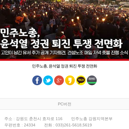
민주노총, 윤석열 정권 퇴진 투쟁 전면화
PC버전
주소 : 강원도 춘천시 효자로 116
민주노총 강원지역본부
우편번호 : 24334
전화 : 033)261-5618,5619