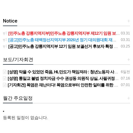
Notice
+
[민주노총 강릉지역지부]민주노총 강릉지역지부 제12기 임원 보궐선거결과 공고
03.31
[공고]민주노총 태백정선지역지부 2026년 정기 대의원대회 재소집 건
03.31
[공고]민주노총 강릉지역지부 12기 임원 보궐선거 후보자 확정 공고
03.25
보도/기자회견
+
[성명] 막을 수 있었던 죽음, HL만도가 책임져라 : 청년노동자 사망사고의 철저한 진상규명과 재발방지 대책 마련하라
6일전
[성명] 통일교 불법 정치자금 수수 권성동 의원직 상실, 사필귀정이다
07.16
[기자회견] 폭염은 재난이다! 폭염으로부터 안전한 일터를 위한 민주노총 강원지역본부 폭염감시단 선포 기자회견
07.01
월간 주요일정
+
등록된 일정이 없습니다.