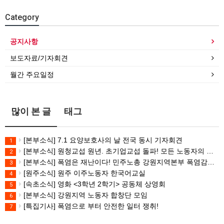
Category
공지사항
보도자료/기자회견
월간 주요일정
많이 본 글
태그
[본부소식] 7.1 요양보호사의 날 전국 동시 기자회견
1
[본부소식] 원청교섭 원년. 초기업교섭 돌파! 모든 노동자의 노동기본권 쟁취! 민주노총 7.15 총파업대회
2
[본부소식] 폭염은 재난이다! 민주노총 강원지역본부 폭염감시단 선포 기자회견
3
[원주소식] 원주 이주노동자 한국어교실
4
[속초소식] 영화 <3학년 2학기> 공동체 상영회
5
[본부소식] 강원지역 노동자 합창단 모임
6
[특집기사] 폭염으로 부터 안전한 일터 쟁취!
7