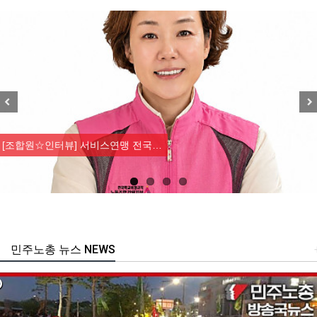
Previous
Nex
[조합원☆인터뷰] 서비스연맹 전국…
민주노총 뉴스 NEWS