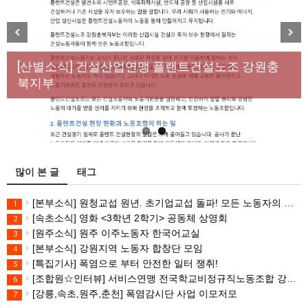
[성명] 막을 수 있었던 죽음, HL만도가 책임져라 : 청
Previous
Next
년노동자 사망사고의 철저한 진상규명과 재발방지
[산별소식] 건설산업연맹 플랜트건설노조 강원충
대책 마련하라
북지부
많이 본 글
태그
[본부소식] 원청교섭 원년. 초기업교섭 돌파! 모든 노동자의 노동기본권 쟁취! 민주노총 7.15 총파업대회
1
[속초소식] 영화 <3학년 2학기> 공동체 상영회
2
[원주소식] 원주 이주노동자 한국어교실
3
[본부소식] 강원지역 노동자 합창단 모임
4
[특집기사] 폭염으로 부터 안전한 일터 쟁취!
5
[조합원☆인터뷰] 서비스연맹 전국학교비정규직노동조합 강원지부 김유미 춘천지회장
6
[강릉,속초,원주,춘천] 폭염감시단 사업 이모저모
7