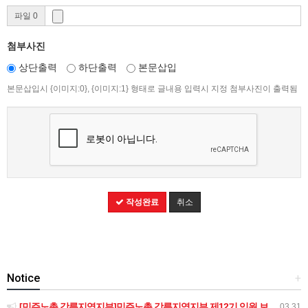
파일 0
첨부사진
상단출력
하단출력
본문삽입
본문삽입시 {이미지:0}, {이미지:1} 형태로 글내용 입력시 지정 첨부사진이 출력됨
작성완료
취소
Notice
+
[민주노총 강릉지역지부]민주노총 강릉지역지부 제12기 임원 보궐선거결과 공고
03.31