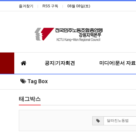
즐겨찾기
RSS 구독
08월 08일(토)
공지|기자회견
미디어|문서 자
Tag Box
태그박스