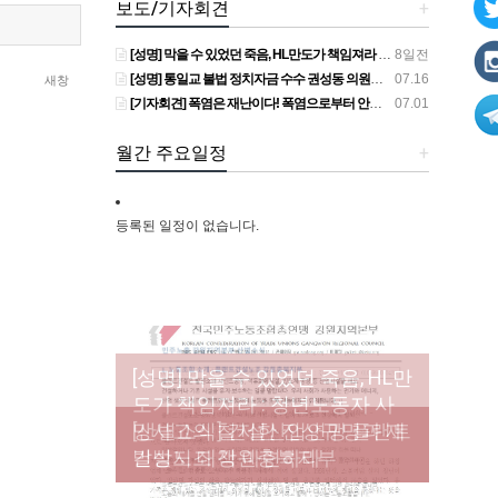
보도/기자회견
+
[성명] 막을 수 있었던 죽음, HL만도가 책임져라 : 청년노동자 사망사고의 철저한 진상규명과 재발방지 대책 마련하라
8일전
[성명] 통일교 불법 정치자금 수수 권성동 의원직 상실, 사필귀정이다
07.16
새창
[기자회견] 폭염은 재난이다! 폭염으로부터 안전한 일터를 위한 민주노총 강원지역본부 폭염감시단 선포 기자회견
07.01
월간 주요일정
+
등록된 일정이 없습니다.
[성명] 막을 수 있었던 죽음, HL만
도가 책임져라 : 청년노동자 사
[조합원☆인터뷰] 서비스연맹 전
망사고의 철저한 진상규명과 재
[산별소식] 건설산업연맹 플랜트
[강릉,속초,원주,춘천] 폭염감시
국학교비정규직노동조합 강원
[본부소식] 강원지역 노동자 합
발방지 대책 마련하라
건설노조 강원충북지부
단 사업 이모저모
지부 김유미 춘천지회장
창단 모임