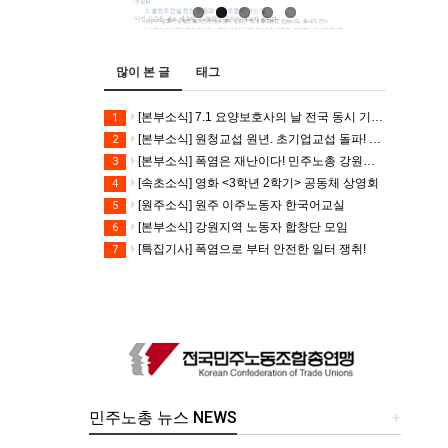
많이 본 글
태그
[본부소식] 7.1 요양보호사의 날 전국 동시 기자회견
1
[본부소식] 원청교섭 원년. 초기업교섭 돌파! 모든 노동자의 노동기본권 쟁취! 민주노총 7.15 총파업대회
2
[본부소식] 폭염은 재난이다! 민주노총 강원지역본부 폭염감시단 선포 기자회견
3
[속초소식] 영화 <3학년 2학기> 공동체 상영회
4
[원주소식] 원주 이주노동자 한국어교실
5
[본부소식] 강원지역 노동자 합창단 모임
6
[특집기사] 폭염으로 부터 안전한 일터 쟁취!
7
민주노총 뉴스 NEWS
+