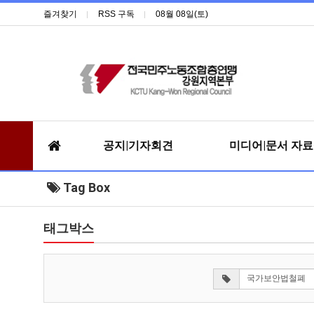
즐겨찾기
RSS 구독
08월 08일(토)
공지|기자회견
미디어|문서 자
Tag Box
태그박스