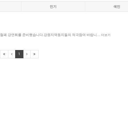
인기
색인
법철폐 강연회를 준비했습니다.강원지역동지들의 적극참여 바랍니…
더보기
1