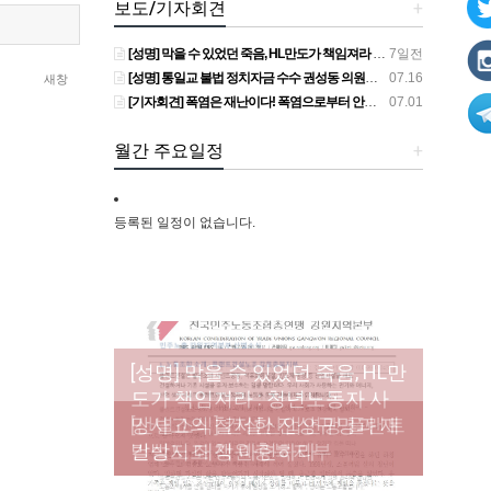
보도/기자회견
+
[성명] 막을 수 있었던 죽음, HL만도가 책임져라 : 청년노동자 사망사고의 철저한 진상규명과 재발방지 대책 마련하라
7일전
[성명] 통일교 불법 정치자금 수수 권성동 의원직 상실, 사필귀정이다
07.16
새창
[기자회견] 폭염은 재난이다! 폭염으로부터 안전한 일터를 위한 민주노총 강원지역본부 폭염감시단 선포 기자회견
07.01
월간 주요일정
+
등록된 일정이 없습니다.
[성명] 막을 수 있었던 죽음, HL만
도가 책임져라 : 청년노동자 사
[조합원☆인터뷰] 서비스연맹 전
망사고의 철저한 진상규명과 재
[산별소식] 건설산업연맹 플랜트
[강릉,속초,원주,춘천] 폭염감시
국학교비정규직노동조합 강원
[본부소식] 강원지역 노동자 합
발방지 대책 마련하라
건설노조 강원충북지부
단 사업 이모저모
지부 김유미 춘천지회장
창단 모임