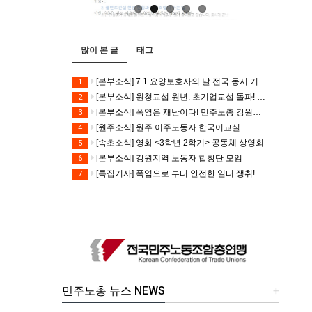
많이 본 글
태그
[본부소식] 7.1 요양보호사의 날 전국 동시 기자회견
1
[본부소식] 원청교섭 원년. 초기업교섭 돌파! 모든 노동자의 노동기본권 쟁취! 민주노총 7.15 총파업대회
2
[본부소식] 폭염은 재난이다! 민주노총 강원지역본부 폭염감시단 선포 기자회견
3
[원주소식] 원주 이주노동자 한국어교실
4
[속초소식] 영화 <3학년 2학기> 공동체 상영회
5
[본부소식] 강원지역 노동자 합창단 모임
6
[특집기사] 폭염으로 부터 안전한 일터 쟁취!
7
민주노총 뉴스 NEWS
+