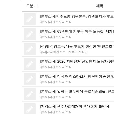
구분
제목
[본부소식]민주노총 강원본부, 강원도지사 후보
공유게시판
>
지역 소식
[본부소식] 63년만에 되찾은 이름 노동절! 세
공유게시판
>
지역 소식
[성명] 신경호-유대균 후보의 한심한 '반전교조 
공지|기자회견
>
보도자료/기자회견
[본부소식] 2026 지방선거 산업단지 노동자 
공유게시판
>
지역 소식
[본부소식] 미국과 이스라엘의 침략전쟁 중단 
공유게시판
>
지역 소식
[본부소식] 일하는 모두에게 근로기준법을! 근
공유게시판
>
지역 소식
[지역소식] 원주사회대개혁 연대회의 출범식
공유게시판
>
지역 소식