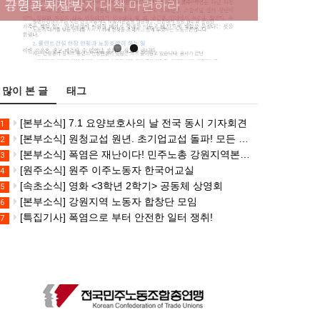
규명과 재발방지 대책 마련하라
강원충북지부
많이 본 글
태그
[본부소식] 7.1 요양보호사의 날 전국 동시 기자회견
1
[본부소식] 원청교섭 원년. 초기업교섭 돌파! 모든 노동자의 노동기본권 쟁취! 민주노총 7.15 총파업대회
2
[본부소식] 폭염은 재난이다! 민주노총 강원지역본부 폭염감시단 선포 기자회견
3
[원주소식] 원주 이주노동자 한국어교실
4
[속초소식] 영화 <3학년 2학기> 공동체 상영회
5
[본부소식] 강원지역 노동자 합창단 모임
6
[특집기사] 폭염으로 부터 안전한 일터 쟁취!
7