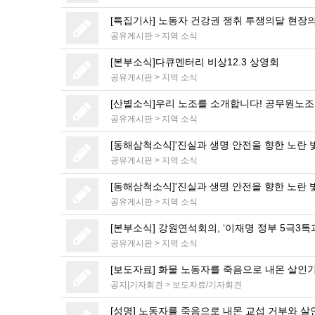
[특집기사] 노동자 건강권 쟁취 투쟁의달 현장의
공유게시판
>
지역 소식
[본부소식]다큐멘터리 비상12.3 상영회
공유게시판
>
지역 소식
[산별소식]우리 노조를 소개합니다! 공무원노
공유게시판
>
지역 소식
[동해삼척소식]'진실과 생명 안전을 향한 노란 
공유게시판
>
지역 소식
[동해삼척소식]'진실과 생명 안전을 향한 노란 
공유게시판
>
지역 소식
[본부소식] 강원연석회의, ‘이재명 정부 5극3특
공유게시판
>
지역 소식
[보도자료] 화물 노동자를 죽음으로 내몬 살인기
공지|기자회견
>
보도자료/기자회견
[성명] 노동자를 죽음으로 내몬 교섭 거부와 살