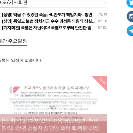
보도/기자회견
+
[성명] 막을 수 있었던 죽음, HL만도가 책임져라 : 청년노동자 사망사고의 철저한 진상규명과 재발방지 대책 마련하라
7일전
[성명] 통일교 불법 정치자금 수수 권성동 의원직 상실, 사필귀정이다
07.16
[기자회견] 폭염은 재난이다! 폭염으로부터 안전한 일터를 위한 민주노총 강원지역본부 폭염감시단 선포 기자회견
07.01
월간 주요일정
+
등록된 일정이 없습니다.
New
[성명] 막을 수 있었던 죽음, HL만도가 책임
져라 : 청년노동자 사망사고의 철저한 진상
[산별소식] 건설산업연맹 플랜트건설노조