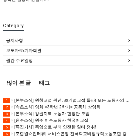
Category
공지사항
보도자료/기자회견
월간 주요일정
많이 본 글
태그
[본부소식] 원청교섭 원년. 초기업교섭 돌파! 모든 노동자의 노동기본권 쟁취! 민주노총 7.15 총파업대회
1
[속초소식] 영화 <3학년 2학기> 공동체 상영회
2
[본부소식] 강원지역 노동자 합창단 모임
3
[원주소식] 원주 이주노동자 한국어교실
4
[특집기사] 폭염으로 부터 안전한 일터 쟁취!
5
[조합원☆인터뷰] 서비스연맹 전국학교비정규직노동조합 강원지부 김유미 춘천지회장
6