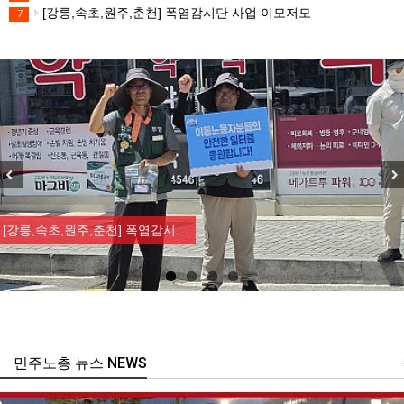
[강릉,속초,원주,춘천] 폭염감시단 사업 이모저모
7
Previous
Nex
[강릉,속초,원주,춘천] 폭염감시…
민주노총 뉴스 NEWS