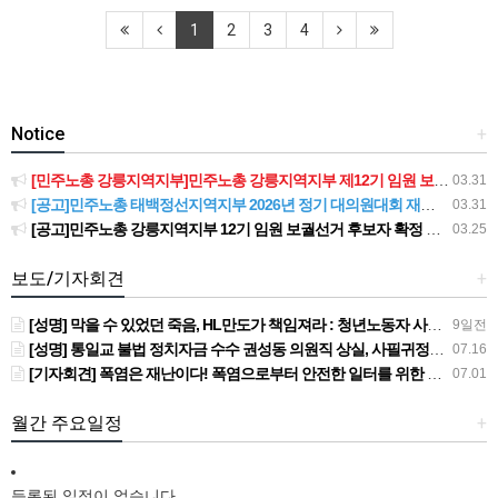
1
2
3
4
Notice
+
[민주노총 강릉지역지부]민주노총 강릉지역지부 제12기 임원 보궐선거결과 공고
03.31
[공고]민주노총 태백정선지역지부 2026년 정기 대의원대회 재소집 건
03.31
[공고]민주노총 강릉지역지부 12기 임원 보궐선거 후보자 확정 공고
03.25
보도/기자회견
+
[성명] 막을 수 있었던 죽음, HL만도가 책임져라 : 청년노동자 사망사고의 철저한 진상규명과 재발방지 대책 마련하라
9일전
[성명] 통일교 불법 정치자금 수수 권성동 의원직 상실, 사필귀정이다
07.16
[기자회견] 폭염은 재난이다! 폭염으로부터 안전한 일터를 위한 민주노총 강원지역본부 폭염감시단 선포 기자회견
07.01
월간 주요일정
+
등록된 일정이 없습니다.