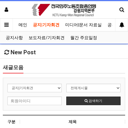
메인
공지|기자회견
미디어|문서 자료실
공유게시
공지사항
보도자료/기자회견
월간 주요일정
New Post
새글모음
검색하기
구분
제목