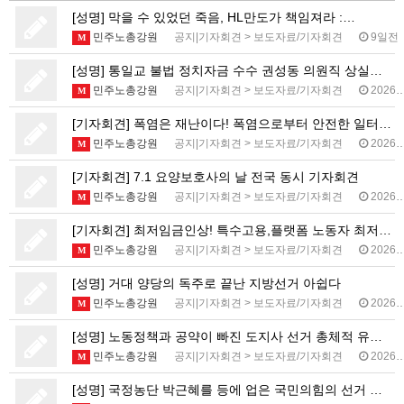
[성명] 막을 수 있었던 죽음, HL만도가 책임져라 :…
민주노총강원
공지|기자회견
>
보도자료/기자회견
9일전
M
[성명] 통일교 불법 정치자금 수수 권성동 의원직 상실…
민주노총강원
공지|기자회견
>
보도자료/기자회견
2026.07.16
M
[기자회견] 폭염은 재난이다! 폭염으로부터 안전한 일터…
민주노총강원
공지|기자회견
>
보도자료/기자회견
2026.07.01
M
[기자회견] 7.1 요양보호사의 날 전국 동시 기자회견
민주노총강원
공지|기자회견
>
보도자료/기자회견
2026.07.01
M
[기자회견] 최저임금인상! 특수고용,플랫폼 노동자 최저…
민주노총강원
공지|기자회견
>
보도자료/기자회견
2026.06.18
M
[성명] 거대 양당의 독주로 끝난 지방선거 아쉽다
민주노총강원
공지|기자회견
>
보도자료/기자회견
2026.06.04
M
[성명] 노동정책과 공약이 빠진 도지사 선거 총체적 유…
민주노총강원
공지|기자회견
>
보도자료/기자회견
2026.06.01
M
[성명] 국정농단 박근혜를 등에 업은 국민의힘의 선거 …