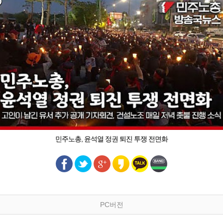
민주노총, 윤석열 정권 퇴진 투쟁 전면화
PC버전