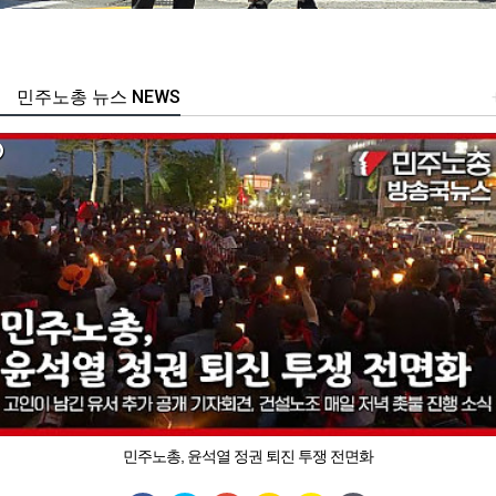
민주노총 뉴스 NEWS
민주노총, 윤석열 정권 퇴진 투쟁 전면화