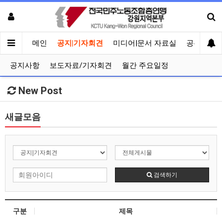
메인
공지|기자회견
미디어|문서 자료실
공유게시
공지사항
보도자료/기자회견
월간 주요일정
New Post
새글모음
검색하기
구분
제목