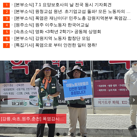
[본부소식] 7.1 요양보호사의 날 전국 동시 기자회견
1
[본부소식] 원청교섭 원년. 초기업교섭 돌파! 모든 노동자의 노동기본권 쟁취! 민주노총 7.15 총파업대회
2
[본부소식] 폭염은 재난이다! 민주노총 강원지역본부 폭염감시단 선포 기자회견
3
[원주소식] 원주 이주노동자 한국어교실
4
[속초소식] 영화 <3학년 2학기> 공동체 상영회
5
[본부소식] 강원지역 노동자 합창단 모임
6
[특집기사] 폭염으로 부터 안전한 일터 쟁취!
7
Previous
Nex
[강릉,속초,원주,춘천] 폭염감시…