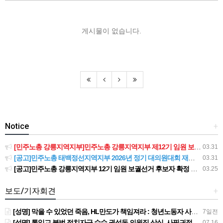
게시물이 없습니다.
Notice
+
[민주노총 강릉지역지부]민주노총 강릉지역지부 제12기 임원 보궐선거결과 공고
03.31
[공고]민주노총 태백정선지역지부 2026년 정기 대의원대회 재소집 건
03.31
[공고]민주노총 강릉지역지부 12기 임원 보궐선거 후보자 확정 공고
03.25
보도/기자회견
+
[성명] 막을 수 있었던 죽음, HL만도가 책임져라 : 청년노동자 사망사고의 철저한 진상규명과 재발방지 대책 마련하라
7일전
[성명] 통일교 불법 정치자금 수수 권성동 의원직 상실, 사필귀정이다
07.16