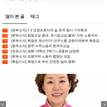
많이 본 글
태그
[본부소식] 7.1 요양보호사의 날 전국 동시 기자회견
1
[본부소식] 원청교섭 원년. 초기업교섭 돌파! 모든 노동자의 노동기본권 쟁취! 민주노총 7.15 총파업대회
2
[본부소식] 폭염은 재난이다! 민주노총 강원지역본부 폭염감시단 선포 기자회견
3
[원주소식] 원주 이주노동자 한국어교실
4
[속초소식] 영화 <3학년 2학기> 공동체 상영회
5
[본부소식] 강원지역 노동자 합창단 모임
6
[특집기사] 폭염으로 부터 안전한 일터 쟁취!
7