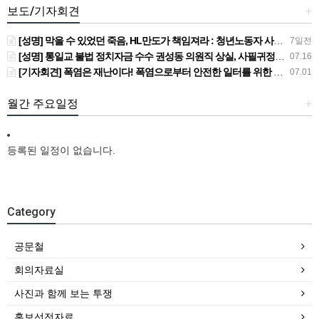
보도/기자회견
+
[성명] 막을 수 있었던 죽음, HL만도가 책임져라 : 청년노동자 사망사고의 철저한 진상규명과 재발방지 대책 마련하라
7일전
[성명] 통일교 불법 정치자금 수수 권성동 의원직 상실, 사필귀정이다
07.16
[기자회견] 폭염은 재난이다! 폭염으로부터 안전한 일터를 위한 민주노총 강원지역본부 폭염감시단 선포 기자회견
07.01
월간 주요일정
+
등록된 일정이 없습니다.
Category
공문철
회의자료실
사진과 함께 보는 투쟁
홍보선전자료