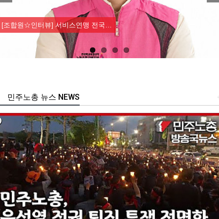
Previous
Nex
[조합원☆인터뷰] 서비스연맹 전국…
민주노총 뉴스 NEWS