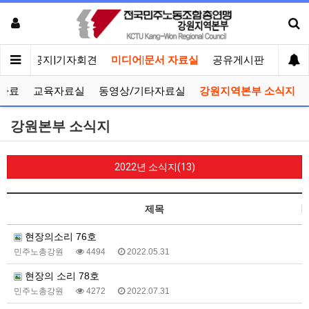
메인
공지|기자회견
미디어|문서 자료실
공유게시판
선거관
자료
교육자료실
동영상/기타자료실
강원지역본부 소식지
강원본부 소식지
2022년 소식지(13)
제목
현장의소리 76호
민주노총강원
4494
2022.05.31
현장의 소리 78호
민주노총강원
4272
2022.07.31