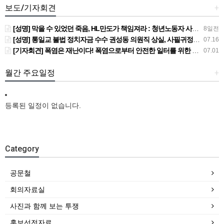
보도/기자회견
+
[성명] 막을 수 있었던 죽음, HL만도가 책임져라 : 청년노동자 사망사고의 철저한 진상규명과 재발방지 대책 마련하라
8일전
[성명] 통일교 불법 정치자금 수수 권성동 의원직 상실, 사필귀정이다
07.16
[기자회견] 폭염은 재난이다! 폭염으로부터 안전한 일터를 위한 민주노총 강원지역본부 폭염감시단 선포 기자회견
07.01
월간 주요일정
+
등록된 일정이 없습니다.
Category
공문철
회의자료실
사진과 함께 보는 투쟁
홍보선전자료