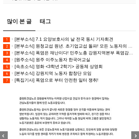
많이 본 글
태그
[본부소식] 7.1 요양보호사의 날 전국 동시 기자회견
1
[본부소식] 원청교섭 원년. 초기업교섭 돌파! 모든 노동자의 노동기본권 쟁취! 민주노총 7.15 총파업대회
2
[본부소식] 폭염은 재난이다! 민주노총 강원지역본부 폭염감시단 선포 기자회견
3
[원주소식] 원주 이주노동자 한국어교실
4
[속초소식] 영화 <3학년 2학기> 공동체 상영회
5
[본부소식] 강원지역 노동자 합창단 모임
6
[특집기사] 폭염으로 부터 안전한 일터 쟁취!
7