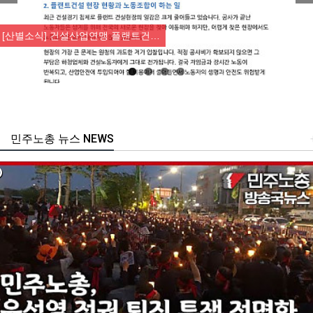
Previous
Nex
[산별소식] 건설산업연맹 플랜트건…
민주노총 뉴스 NEWS