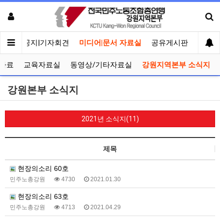
메인
공지|기자회견
미디어|문서 자료실
공유게시판
선거관
자료
교육자료실
동영상/기타자료실
강원지역본부 소식지
강원본부 소식지
2021년 소식지(11)
제목
현장의소리 60호
민주노총강원
4730
2021.01.30
현장의소리 63호
민주노총강원
4713
2021.04.29